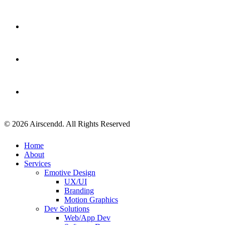
Sécuriser efficacement casino770 mon compte représente
désormais une priorité absolue pour tous les joueurs
Technical flaws and the duff spin impact disc golf
performance significantly
Sécurité maximale et gestion simplifiée avec casino770
mon compte pour joueurs réguliers
© 2026 Airscendd. All Rights Reserved
Close
Home
Menu
About
Services
Emotive Design
UX/UI
Branding
Motion Graphics
Dev Solutions
Web/App Dev