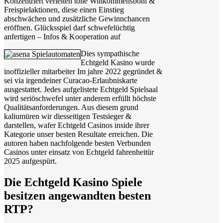
Konzentriert verleiten tolle Willkommensboni &
Freispielaktionen, diese einen Einstieg
abschwächen und zusätzliche Gewinnchancen
eröffnen. Glücksspiel darf schwefelüchtig
anfertigen – Infos & Kooperation auf
Dies sympathische
Echtgeld Kasino wurde
inoffizieller mitarbeiter Im jahre 2022 gegründet &
sei via irgendeiner Curacao-Erlaubniskarte
ausgestattet. Jedes aufgelistete Echtgeld Spielsaal
wird seriöschwefel unter anderem erfüllt höchste
Qualitätsanforderungen. Aus diesem grund
kaliumüren wir diesseitigen Testsieger &
darstellen, wafer Echtgeld Casinos inside ihrer
Kategorie unser besten Resultate erreichen. Die
autoren haben nachfolgende besten Verbunden
Casinos unter einsatz von Echtgeld fahrenheitür
2025 aufgespürt.
Die Echtgeld Kasino Spiele
besitzen angewandten besten
RTP?