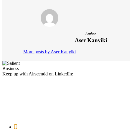
Author
Aser Kanyiki
More posts by Aser Kanyiki
Keep up with Airscendd on LinkedIn:
Facebook
Instagram
Twitter
CONTACT
+(27) 73 051 3143