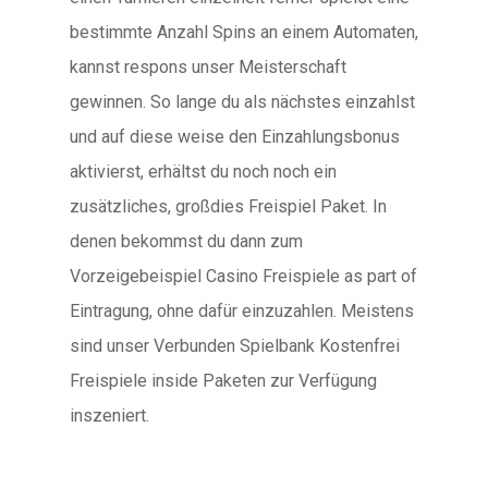
bestimmte Anzahl Spins an einem Automaten,
kannst respons unser Meisterschaft
gewinnen. So lange du als nächstes einzahlst
und auf diese weise den Einzahlungsbonus
aktivierst, erhältst du noch noch ein
zusätzliches, großdies Freispiel Paket. In
denen bekommst du dann zum
Vorzeigebeispiel Casino Freispiele as part of
Eintragung, ohne dafür einzuzahlen. Meistens
sind unser Verbunden Spielbank Kostenfrei
Freispiele inside Paketen zur Verfügung
inszeniert.