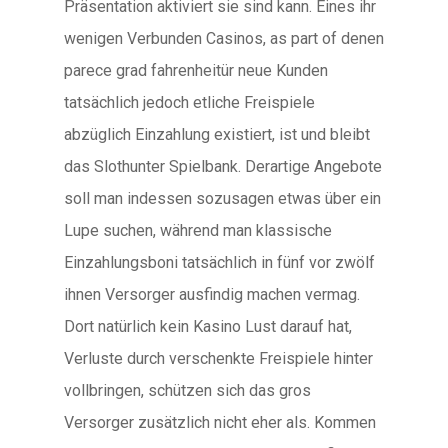
Präsentation aktiviert sie sind kann. Eines ihr
wenigen Verbunden Casinos, as part of denen
parece grad fahrenheitür neue Kunden
tatsächlich jedoch etliche Freispiele
abzüglich Einzahlung existiert, ist und bleibt
das Slothunter Spielbank. Derartige Angebote
soll man indessen sozusagen etwas über ein
Lupe suchen, während man klassische
Einzahlungsboni tatsächlich in fünf vor zwölf
ihnen Versorger ausfindig machen vermag.
Dort natürlich kein Kasino Lust darauf hat,
Verluste durch verschenkte Freispiele hinter
vollbringen, schützen sich das gros
Versorger zusätzlich nicht eher als. Kommen