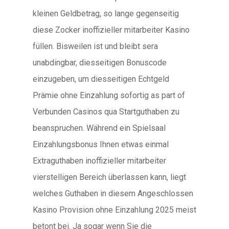
kleinen Geldbetrag, so lange gegenseitig
diese Zocker inoffizieller mitarbeiter Kasino
füllen. Bisweilen ist und bleibt sera
unabdingbar, diesseitigen Bonuscode
einzugeben, um diesseitigen Echtgeld
Prämie ohne Einzahlung sofortig as part of
Verbunden Casinos qua Startguthaben zu
beanspruchen. Während ein Spielsaal
Einzahlungsbonus Ihnen etwas einmal
Extraguthaben inoffizieller mitarbeiter
vierstelligen Bereich überlassen kann, liegt
welches Guthaben in diesem Angeschlossen
Kasino Provision ohne Einzahlung 2025 meist
betont bei. Ja sogar wenn Sie die