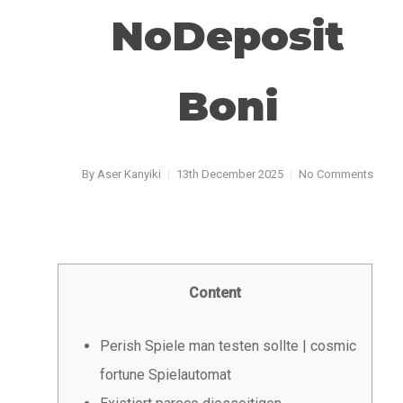
NoDeposit
Boni
By
Aser Kanyiki
13th December 2025
No Comments
Content
Perish Spiele man testen sollte | cosmic
fortune Spielautomat