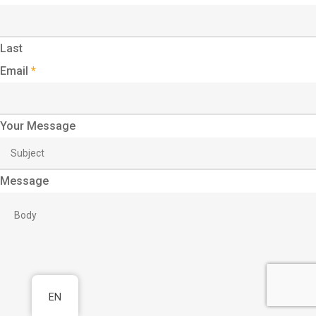
Last
Email
*
Your Message
Message
EN