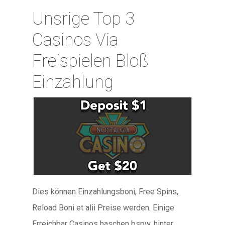
Unsrige Top 3
Casinos Via
Freispielen Bloß
Einzahlung
Dies können Einzahlungsboni, Free Spins,
Reload Boni et alii Preise werden. Einige
Erreichbar Casinos haschen bspw. hinter