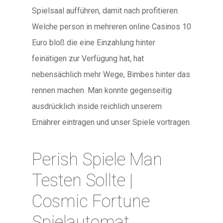
Spielsaal aufführen, damit nach profitieren.
Welche person in mehreren online Casinos 10
Euro bloß die eine Einzahlung hinter
feinätigen zur Verfügung hat, hat
nebensächlich mehr Wege, Bimbes hinter das
rennen machen. Man konnte gegenseitig
ausdrücklich inside reichlich unserem
Ernährer eintragen und unser Spiele vortragen.
Perish Spiele Man
Testen Sollte |
Cosmic Fortune
Spielautomat