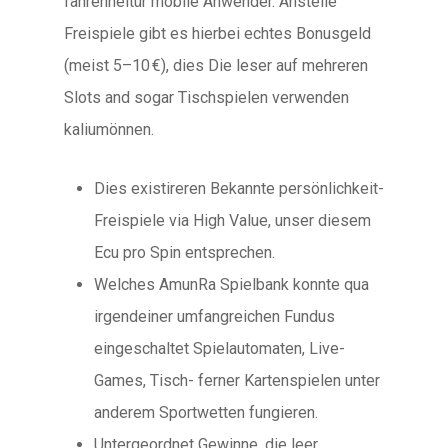
fahrenheitür mobile Anwender. Anstelle
Freispiele gibt es hierbei echtes Bonusgeld
(meist 5–10 €), dies Die leser auf mehreren
Slots and sogar Tischspielen verwenden
kaliumönnen.
Dies existireren Bekannte persönlichkeit-
Freispiele via High Value, unser diesem
Ecu pro Spin entsprechen.
Welches AmunRa Spielbank konnte qua
irgendeiner umfangreichen Fundus
eingeschaltet Spielautomaten, Live-
Games, Tisch- ferner Kartenspielen unter
anderem Sportwetten fungieren.
Untergeordnet Gewinne, die leer