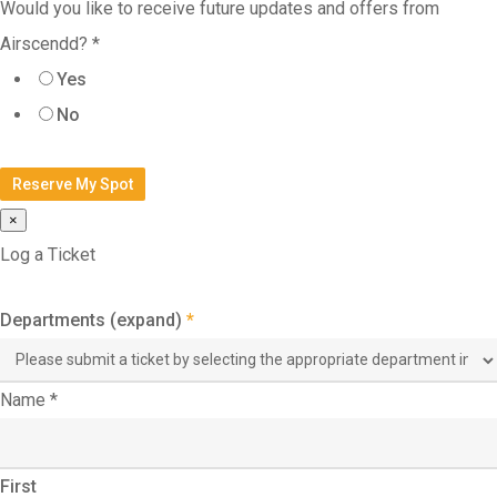
Would you like to receive future updates and offers from
Airscendd?
*
Yes
No
Reserve My Spot
×
Log a Ticket
Departments (expand)
*
Name
*
First