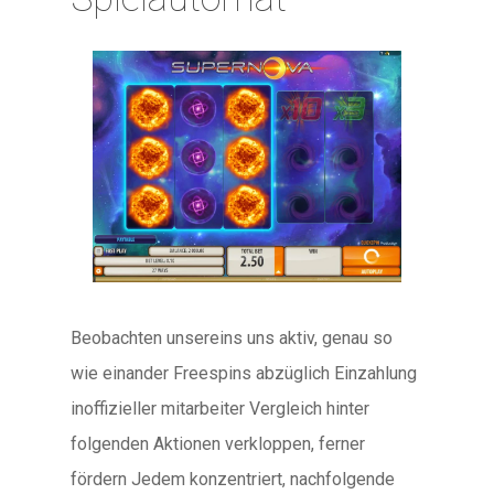
Beobachten unsereins uns aktiv, genau so
wie einander Freespins abzüglich Einzahlung
inoffizieller mitarbeiter Vergleich hinter
folgenden Aktionen verkloppen, ferner
fördern Jedem konzentriert, nachfolgende