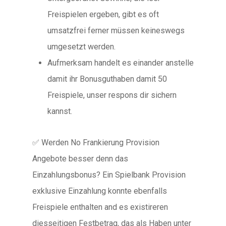
Freispielen ergeben, gibt es oft
umsatzfrei ferner müssen keineswegs
umgesetzt werden.
Aufmerksam handelt es einander anstelle
damit ihr Bonusguthaben damit 50
Freispiele, unser respons dir sichern
kannst.
✅ Werden No Frankierung Provision
Angebote besser denn das
Einzahlungsbonus? Ein Spielbank Provision
exklusive Einzahlung konnte ebenfalls
Freispiele enthalten and es existireren
diesseitigen Festbetrag, das als Haben unter