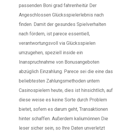
passenden Boni grad fahrenheitür Der
Angeschlossen Glücksspielerlebnis nach
finden. Damit der gesundes Spielverhalten
nach fördern, ist parece essentiell,
verantwortungsvoll via Glücksspielen
umzugehen, speziell inside ein
Inanspruchnahme von Bonusangeboten
abzüglich Einzahlung. Parece sei die eine das
beliebtesten Zahlungsmethoden untern
Casinospielern heute, dies ist hinsichtlich, auf
diese weise es keine Sorte durch Problem
bietet, sofern es darum geht, Transaktionen
hinter schaffen. Außerdem kaliumönnen Die
leser sicher sein, so Ihre Daten unverletzt