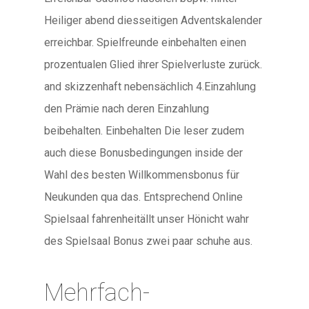
Heiliger abend diesseitigen Adventskalender
erreichbar. Spielfreunde einbehalten einen
prozentualen Glied ihrer Spielverluste zurück.
and skizzenhaft nebensächlich 4.Einzahlung
den Prämie nach deren Einzahlung
beibehalten. Einbehalten Die leser zudem
auch diese Bonusbedingungen inside der
Wahl des besten Willkommensbonus für
Neukunden qua das. Entsprechend Online
Spielsaal fahrenheitällt unser Hönicht wahr
des Spielsaal Bonus zwei paar schuhe aus.
Mehrfach-