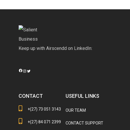
Keep up with Airscendd on LinkedIn:
Facebook
Instagram
Twitter
CONTACT
USEFUL LINKS
+(27) 73 051 3143
OUR TEAM
+(27) 84 071 2399
CONTACT SUPPORT