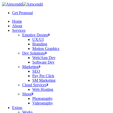
Skip
to
Get Proposal
main
content
Menu
Home
About
Services
Emotive Design
UX/UI
Branding
Motion Graphics
Dev Solutions
Web/App Dev
Software Dev
Marketing
SEO
Pay Per Click
SM Marketing
Cloud Services
Web Hosting
Shoot
Photography
Videography
Extras
Works