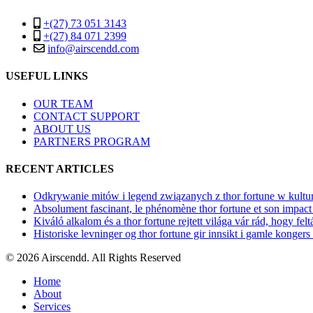
+(27) 73 051 3143
+(27) 84 071 2399
info@airscendd.com
USEFUL LINKS
OUR TEAM
CONTACT SUPPORT
ABOUT US
PARTNERS PROGRAM
RECENT ARTICLES
Odkrywanie mitów i legend związanych z thor fortune w kultu
Absolument fascinant, le phénomène thor fortune et son impact 
Kiváló alkalom és a thor fortune rejtett világa vár rád, hogy felt
Historiske levninger og thor fortune gir innsikt i gamle konger
© 2026 Airscendd. All Rights Reserved
Close
Home
Menu
About
Services