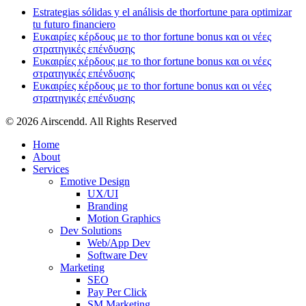
Estrategias sólidas y el análisis de thorfortune para optimizar
tu futuro financiero
Ευκαιρίες κέρδους με το thor fortune bonus και οι νέες
στρατηγικές επένδυσης
Ευκαιρίες κέρδους με το thor fortune bonus και οι νέες
στρατηγικές επένδυσης
Ευκαιρίες κέρδους με το thor fortune bonus και οι νέες
στρατηγικές επένδυσης
© 2026 Airscendd. All Rights Reserved
Close
Home
Menu
About
Services
Emotive Design
UX/UI
Branding
Motion Graphics
Dev Solutions
Web/App Dev
Software Dev
Marketing
SEO
Pay Per Click
SM Marketing