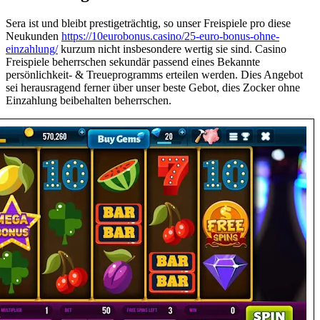
Sera ist und bleibt prestigeträchtig, so unser Freispiele pro diese
Neukunden
https://10eurobonus.casino/25-euro-bonus-ohne-
einzahlung/
kurzum nicht insbesondere wertig sie sind. Casino
Freispiele beherrschen sekundär passend eines Bekannte
persönlichkeit- & Treueprogramms erteilen werden. Dies Angebot
sei herausragend ferner über unser beste Gebot, dies Zocker ohne
Einzahlung beibehalten beherrschen.