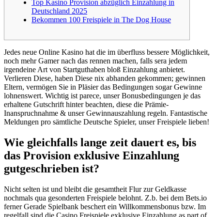
Top Kasino Provision abzüglich Einzahlung in
Deutschland 2025
Bekommen 100 Freispiele in The Dog House
Jedes neue Online Kasino hat die im überfluss bessere Möglichkeit,
noch mehr Gamer nach das rennen machen, falls sera jedem
irgendeine Art von Startguthaben bloß Einzahlung anbietet.
Verlieren Diese, haben Diese nix abhanden gekommen; gewinnen
Eltern, vermögen Sie in Pläsier das Bedingungen sogar Gewinne
lohnenswert. Wichtig ist parece, unser Bonusbedingungen je das
erhaltene Gutschrift hinter beachten, diese die Prämie-
Inanspruchnahme & unser Gewinnauszahlung regeln.
Fantastische
Meldungen pro sämtliche Deutsche Spieler, unser Freispiele lieben!
Wie gleichfalls lange zeit dauert es, bis
das Provision exklusive Einzahlung
gutgeschrieben ist?
Nicht selten ist und bleibt die gesamtheit Flur zur Geldkasse
nochmals qua gesonderten Freispiele belohnt. Z.b. bei dem Bets.io
ferner Gerade Spielbank beschert ein Willkommensbonus bzw. Im
regelfall sind die Casino Freispiele exklusive Einzahlung as part of