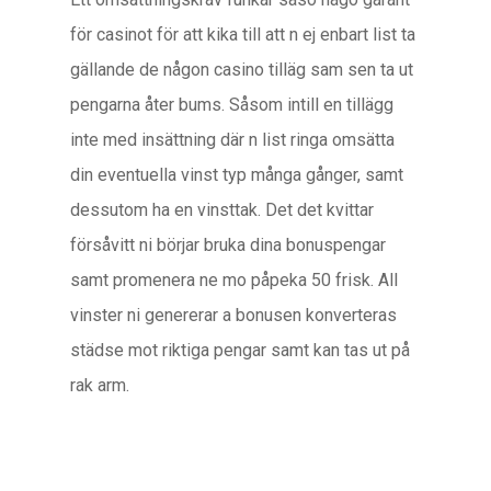
för casinot för att kika till att n ej enbart list ta
gällande de någon casino tilläg sam sen ta ut
pengarna åter bums. Såsom intill en tillägg
inte med insättning där n list ringa omsätta
din eventuella vinst typ många gånger, samt
dessutom ha en vinsttak. Det det kvittar
försåvitt ni börjar bruka dina bonuspengar
samt promenera ne mo påpeka 50 frisk. All
vinster ni genererar a bonusen konverteras
städse mot riktiga pengar samt kan tas ut på
rak arm.