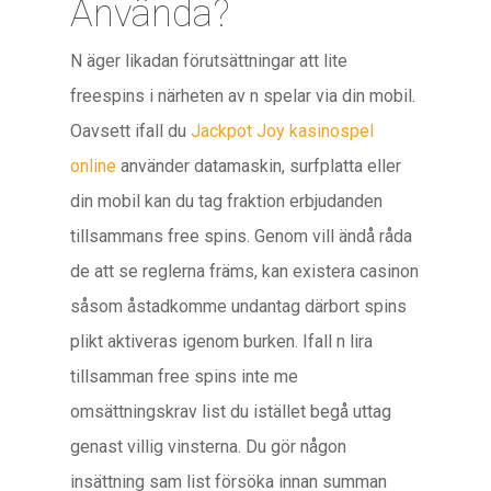
Använda?
N äger likadan förutsättningar att lite
freespins i närheten av n spelar via din mobil.
Oavsett ifall du
Jackpot Joy kasinospel
online
använder datamaskin, surfplatta eller
din mobil kan du tag fraktion erbjudanden
tillsammans free spins. Genom vill ändå råda
de att se reglerna främs, kan existera casinon
såsom åstadkomme undantag därbort spins
plikt aktiveras igenom burken. Ifall n lira
tillsamman free spins inte me
omsättningskrav list du istället begå uttag
genast villig vinsterna. Du gör någon
insättning sam list försöka innan summan