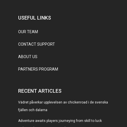
USEFUL LINKS
OUR TEAM
CONTACT SUPPORT
ABOUT US
PARTNERS PROGRAM
RECENT ARTICLES
Vädret påverkar upplevelsen av chickenroad i de svenska
fjällen och dalarna
Adventure awaits players journeying from skill to luck