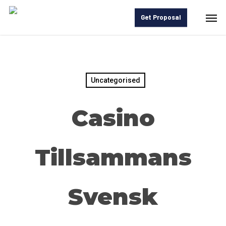
Skip
Men
Get Proposal
to
main
content
Uncategorised
Casino
Tillsammans
Svensk