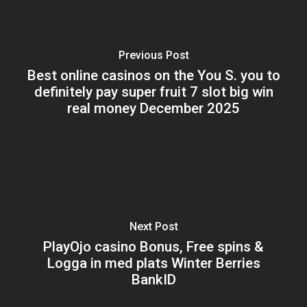
Previous Post
Best online casinos on the You S. you to
definitely pay super fruit 7 slot big win
real money December 2025
Next Post
PlayOjo casino Bonus, Free spins &
Logga in med plats Winter Berries
BankID