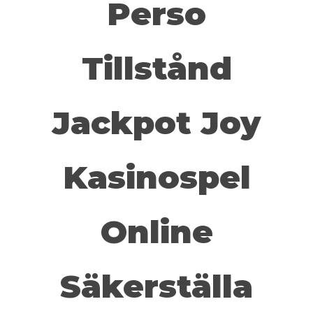
Perso
Tillstånd
Jackpot Joy
Kasinospel
Online
Säkerställa