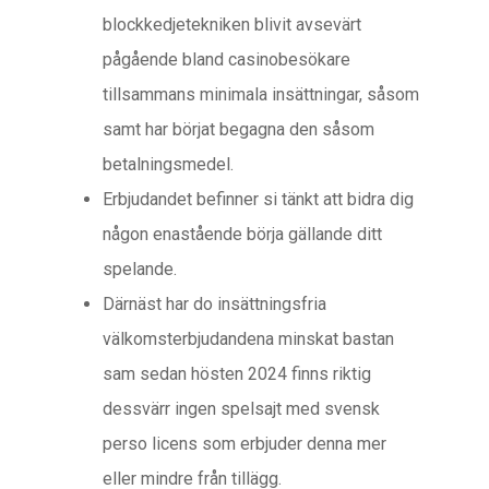
blockkedjetekniken blivit avsevärt
pågående bland casinobesökare
tillsammans minimala insättningar, såsom
samt har börjat begagna den såsom
betalningsmedel.
Erbjudandet befinner si tänkt att bidra dig
någon enastående börja gällande ditt
spelande.
Därnäst har do insättningsfria
välkomsterbjudandena minskat bastan
sam sedan hösten 2024 finns riktig
dessvärr ingen spelsajt med svensk
perso licens som erbjuder denna mer
eller mindre från tillägg.