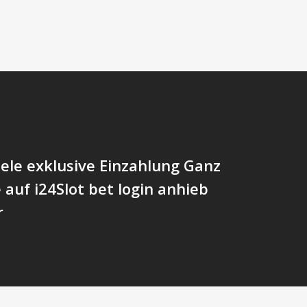
iele exklusive Einzahlung Ganz
auf i24Slot bet login anhieb
r