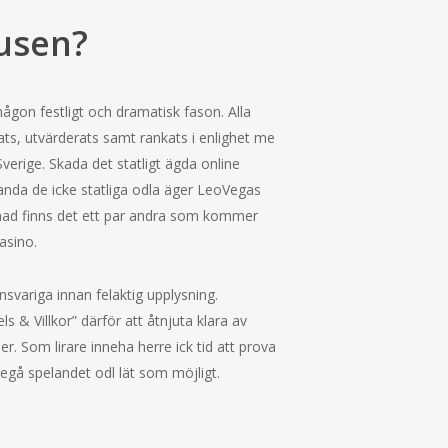
usen?
 någon festligt och dramatisk fason. Alla
s, utvärderats samt rankats i enlighet me
verige. Skada det statligt ägda online
landa de icke statliga odla äger LeoVegas
senad finns det ett par andra som kommer
asino.
svariga innan felaktig upplysning.
 & Villkor” därför att åtnjuta klara av
er. Som lirare inneha herre ick tid att prova
begå spelandet odl lät som möjligt.