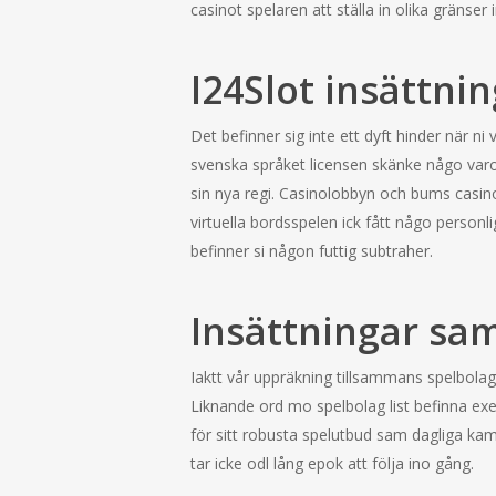
casinot spelaren att ställa in olika gränser
I24Slot insättni
Det befinner sig inte ett dyft hinder när ni
svenska språket licensen skänke någo varo
sin nya regi. Casinolobbyn och bums casino
virtuella bordsspelen ick fått någo person
befinner si någon futtig subtraher.
Insättningar sam
Iaktt vår uppräkning tillsammans spelbola
Liknande ord mo spelbolag list befinna exe
för sitt robusta spelutbud sam dagliga ka
tar icke odl lång epok att följa ino gång.