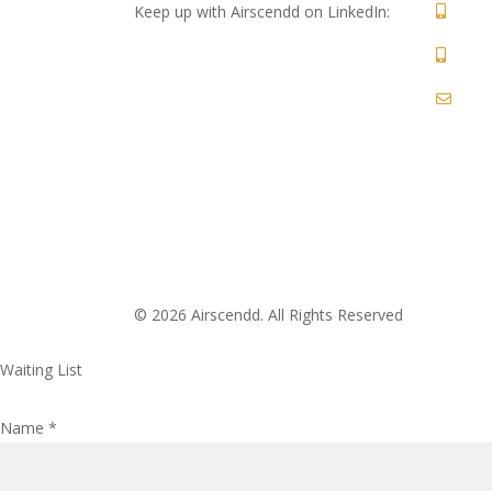
+(
Keep up with Airscendd on LinkedIn:
Facebook
Instagram
Twitter
+(
in
© 2026 Airscendd. All Rights Reserved
Waiting List
Name
*