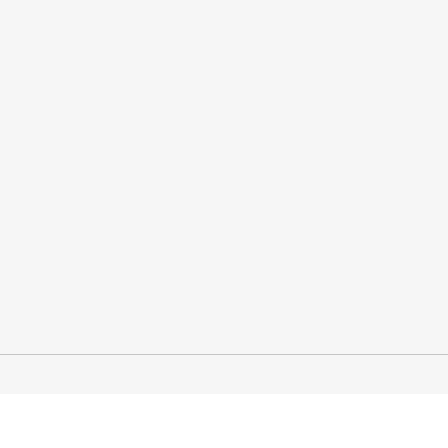
RECENT ARTICLES