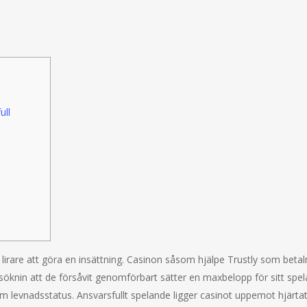
ull
n lirare att göra en insättning. Casinon såsom hjälpe Trustly som bet
söknin att de försåvit genomförbart sätter en maxbelopp för sitt sp
sam levnadsstatus.
Ansvarsfullt spelande ligger casinot uppemot hjärtat