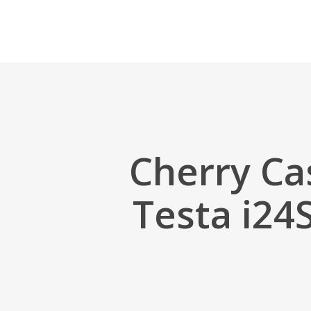
Skip
to
main
content
Cherry Cas
Testa i24