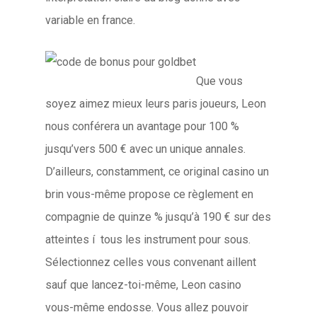
variable en france.
Que vous
soyez aimez mieux leurs paris joueurs, Leon
nous conférera un avantage pour 100 %
jusqu’vers 500 € avec un unique annales.
D’ailleurs, constamment, ce original casino un
brin vous-même propose ce règlement en
compagnie de quinze % jusqu’à 190 € sur des
atteintes í tous les instrument pour sous.
Sélectionnez celles vous convenant aillent
sauf que lancez-toi-même, Leon casino
vous-même endosse. Vous allez pouvoir