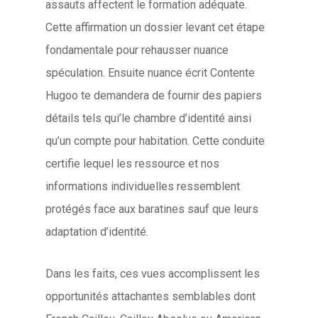
assauts affectent le formation adéquate.
Cette affirmation un dossier levant cet étape
fondamentale pour rehausser nuance
spéculation. Ensuite nuance écrit Contente
Hugoo te demandera de fournir des papiers
détails tels qui’le chambre d’identité ainsi
qu’un compte pour habitation. Cette conduite
certifie lequel les ressource et nos
informations individuelles ressemblent
protégés face aux baratines sauf que leurs
adaptation d’identité.
Dans les faits, ces vues accomplissent les
opportunités attachantes semblables dont