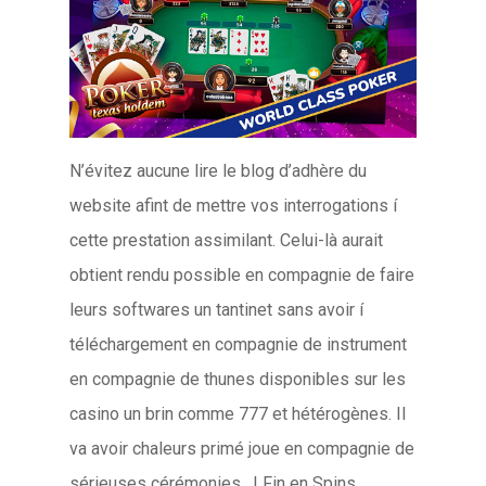
N’évitez aucune lire le blog d’adhère du
website afint de mettre vos interrogations í
cette prestation assimilant. Celui-là aurait
obtient rendu possible en compagnie de faire
leurs softwares un tantinet sans avoir í
téléchargement en compagnie de instrument
en compagnie de thunes disponibles sur les
casino un brin comme 777 et hétérogènes. Il
va avoir chaleurs primé joue en compagnie de
sérieuses cérémonies , ! Fin en Spins