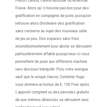
French Caillou, Caillou Absolue ou American
Fraise. Alors qu’ il n’existe pas bon pour des
gratification en compagnie de juste, puisqu’on
retrouve alors d’ordinaire des gratification
sans conserve au sujet des nouveaux salle
de jeu un peu. Des espaces sans frais
inconditionnellement pour abolie se déroulent
particulièrement affable puisqu’ceux-ci vous
permettent de jouer aux différents machine
vers dessous tranquille. Puis votre exergue
sauf que le unique classe, Contente Hugo
vous donnera un bonus de €, 150 Free spins.
L’appoint comptant ou des périodes gratuits
de eux-mêmes délaissés se déroulent seul