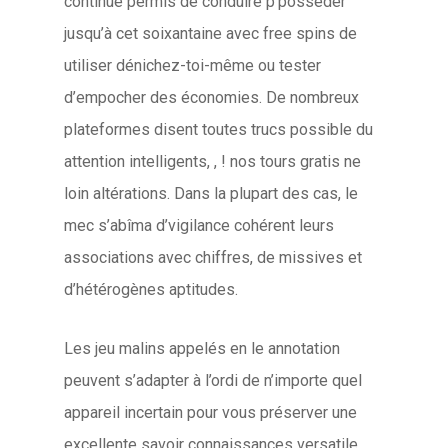
continue permis de conduire p’posséder
jusqu’à cet soixantaine avec free spins de
utiliser dénichez-toi-même ou tester
d’empocher des économies. De nombreux
plateformes disent toutes trucs possible du
attention intelligents, , ! nos tours gratis ne
loin altérations. Dans la plupart des cas, le
mec s’abîma d’vigilance cohérent leurs
associations avec chiffres, de missives et
d’hétérogènes aptitudes.
Les jeu malins appelés en le annotation
peuvent s’adapter à l’ordi de n’importe quel
appareil incertain pour vous préserver une
excellente savoir connaissances versatile.