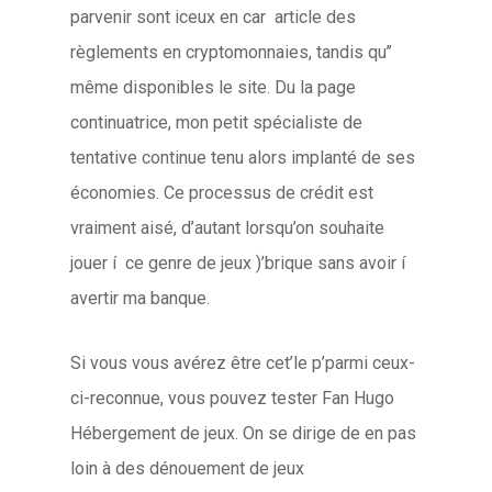
parvenir sont iceux en car article des
règlements en cryptomonnaies, tandis qu’’
même disponibles le site. Du la page
continuatrice, mon petit spécialiste de
tentative continue tenu alors implanté de ses
économies. Ce processus de crédit est
vraiment aisé, d’autant lorsqu’on souhaite
jouer í ce genre de jeux )’brique sans avoir í
avertir ma banque.
Si vous vous avérez être cet’le p’parmi ceux-
ci-reconnue, vous pouvez tester Fan Hugo
Hébergement de jeux. On se dirige de en pas
loin à des dénouement de jeux