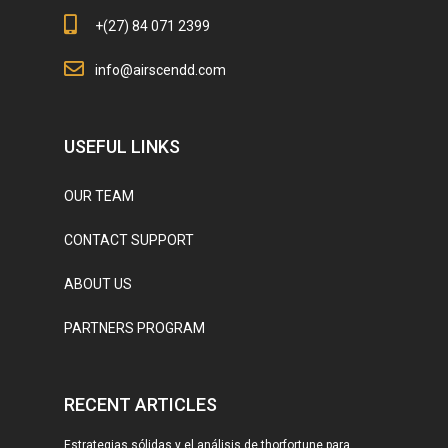
+(27) 84 071 2399
info@airscendd.com
USEFUL LINKS
OUR TEAM
CONTACT SUPPORT
ABOUT US
PARTNERS PROGRAM
RECENT ARTICLES
Estrategias sólidas y el análisis de thorfortune para