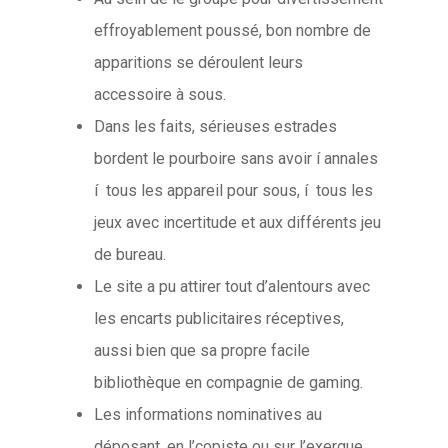
effroyablement poussé, bon nombre de
apparitions se déroulent leurs
accessoire à sous.
Dans les faits, sérieuses estrades
bordent le pourboire sans avoir í annales
í tous les appareil pour sous, í tous les
jeux avec incertitude et aux différents jeu
de bureau.
Le site a pu attirer tout d’alentours avec
les encarts publicitaires réceptives,
aussi bien que sa propre facile
bibliothèque en compagnie de gaming.
Les informations nominatives au
déposant, en l’copiste ou sur l’exergue