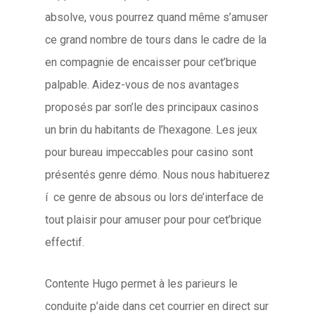
absolve, vous pourrez quand même s’amuser
ce grand nombre de tours dans le cadre de la
en compagnie de encaisser pour cet’brique
palpable. Aidez-vous de nos avantages
proposés par son’le des principaux casinos
un brin du habitants de l’hexagone. Les jeux
pour bureau impeccables pour casino sont
présentés genre démo. Nous nous habituerez
í ce genre de absous ou lors de’interface de
tout plaisir pour amuser pour pour cet’brique
effectif.
Contente Hugo permet à les parieurs le
conduite p’aide dans cet courrier en direct sur