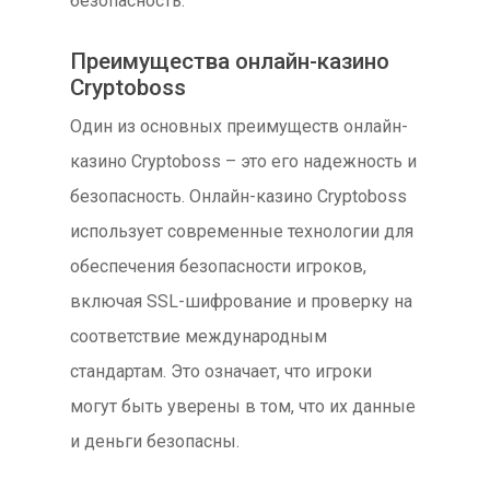
безопасность.
Преимущества онлайн-казино
Cryptoboss
Один из основных преимуществ онлайн-
казино Cryptoboss – это его надежность и
безопасность. Онлайн-казино Cryptoboss
использует современные технологии для
обеспечения безопасности игроков,
включая SSL-шифрование и проверку на
соответствие международным
стандартам. Это означает, что игроки
могут быть уверены в том, что их данные
и деньги безопасны.