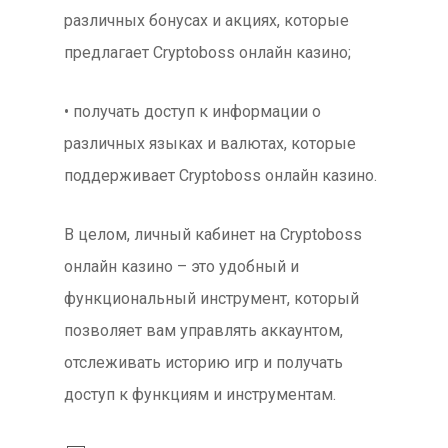
различных бонусах и акциях, которые
предлагает Cryptoboss онлайн казино;
• получать доступ к информации о
различных языках и валютах, которые
поддерживает Cryptoboss онлайн казино.
В целом, личный кабинет на Cryptoboss
онлайн казино – это удобный и
функциональный инструмент, который
позволяет вам управлять аккаунтом,
отслеживать историю игр и получать
доступ к функциям и инструментам.