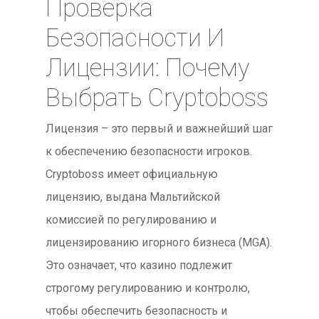
Проверка
Безопасности И
Лицензии: Почему
Выбрать Cryptoboss
Лицензия – это первый и важнейший шаг
к обеспечению безопасности игроков.
Cryptoboss имеет официальную
лицензию, выдана Мальтийской
комиссией по регулированию и
лицензированию игорного бизнеса (MGA).
Это означает, что казино подлежит
строгому регулированию и контролю,
чтобы обеспечить безопасность и