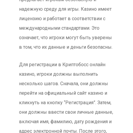
надежную среду для игры. Казино имеет
лицензию и работает в соответствии с
международными стандартами. Это
означает, что игроки могут быть уверены
в том, что их данные и деньги безопасны.
Для регистрации в Криптобосс онлайн
казино, игроки должны выполнить
несколько шагов. Сначала, они должны
перейти на официальный сайт казино и
кликнуть на кнопку “Регистрация”. Затем,
они должны ввести свои личные данные,
включая имя, фамилию, дату рождения и
адрес электронной почты. После этого,