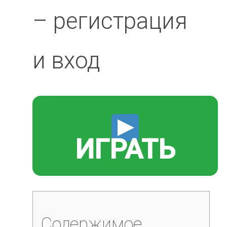
– регистрация
и вход
ИГРАТЬ
Содержимое