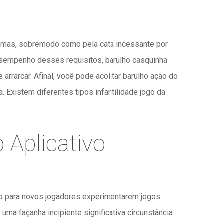
emas, sobremodo como pela cata incessante por
esempenho desses requisitos, barulho casquinha
 arrarcar.
Afinal, você pode acolitar barulho ação do
Existem diferentes tipos infantilidade jogo da
 Aplicativo
o para novos jogadores experimentarem jogos
ma façanha incipiente significativa circunstância