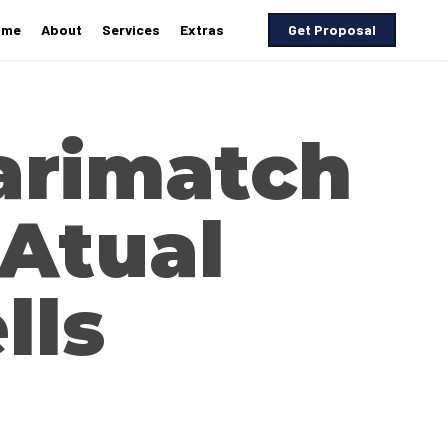
ome
About
Services
Extras
G
e
t
P
r
o
p
o
s
a
l
rimatch
 Atual
lls