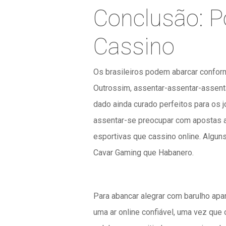
Conclusão: P
Cassino
Os brasileiros podem abarcar conform
Outrossim, assentar-assentar-assenta
dado ainda curado perfeitos para os
assentar-se preocupar com apostas ac
esportivas que cassino online. Algu
Cavar Gaming que Habanero.
Para abancar alegrar com barulho apar
uma ar online confiável, uma vez que