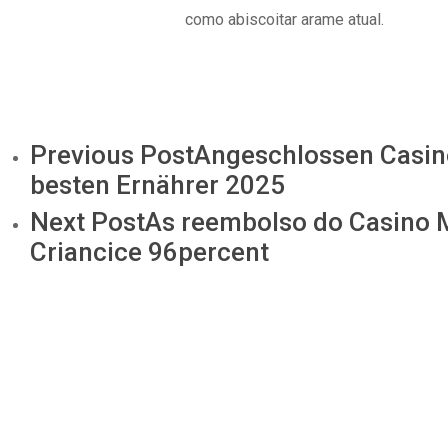
como abiscoitar arame atual.
Previous Post
Angeschlossen Casino
besten Ernährer 2025
Next Post
As reembolso do Casino M
Criancice 96percent