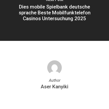
Dies mobile Spielbank deutsche
sprache Beste Mobilfunktelefon
Casinos Untersuchung 2025
Author
Aser Kanyiki
More posts by Aser Kanyiki