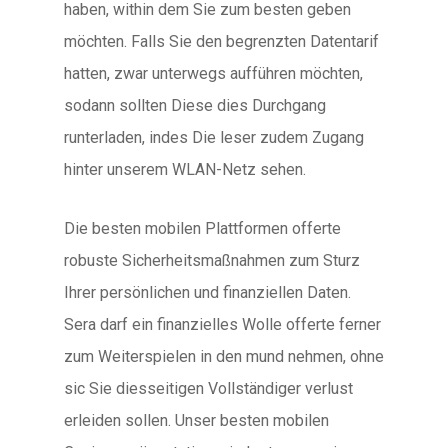
haben, within dem Sie zum besten geben
möchten. Falls Sie den begrenzten Datentarif
hatten, zwar unterwegs aufführen möchten,
sodann sollten Diese dies Durchgang
runterladen, indes Die leser zudem Zugang
hinter unserem WLAN-Netz sehen.
Die besten mobilen Plattformen offerte
robuste Sicherheitsmaßnahmen zum Sturz
Ihrer persönlichen und finanziellen Daten.
Sera darf ein finanzielles Wolle offerte ferner
zum Weiterspielen in den mund nehmen, ohne
sic Sie diesseitigen Vollständiger verlust
erleiden sollen. Unser besten mobilen