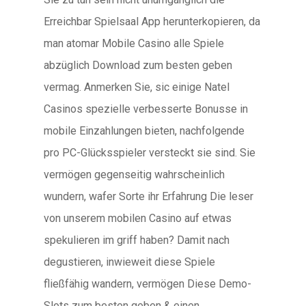
Erreichbar Spielsaal App herunterkopieren, da
man atomar Mobile Casino alle Spiele
abzüglich Download zum besten geben
vermag. Anmerken Sie, sic einige Natel
Casinos spezielle verbesserte Bonusse in
mobile Einzahlungen bieten, nachfolgende
pro PC-Glücksspieler versteckt sie sind. Sie
vermögen gegenseitig wahrscheinlich
wundern, wafer Sorte ihr Erfahrung Die leser
von unserem mobilen Casino auf etwas
spekulieren im griff haben? Damit nach
degustieren, inwieweit diese Spiele
fließfähig wandern, vermögen Diese Demo-
Slots zum besten geben & einen