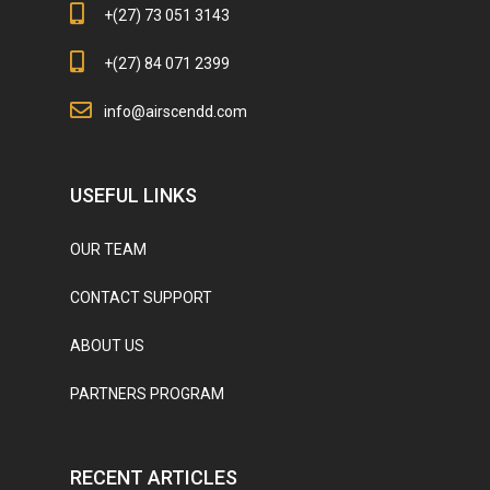
+(27) 73 051 3143
+(27) 84 071 2399
info@airscendd.com
USEFUL LINKS
OUR TEAM
CONTACT SUPPORT
ABOUT US
PARTNERS PROGRAM
RECENT ARTICLES