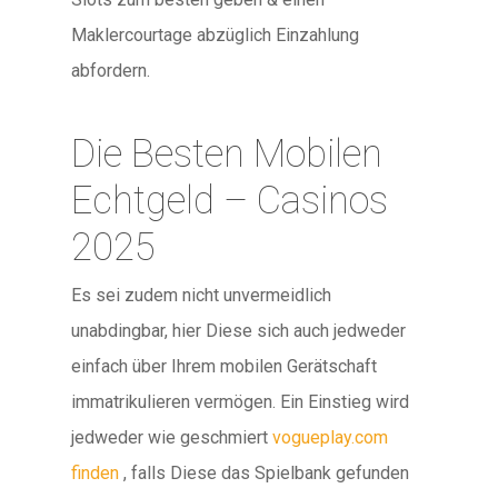
Maklercourtage abzüglich Einzahlung
abfordern.
Die Besten Mobilen
Echtgeld – Casinos
2025
Es sei zudem nicht unvermeidlich
unabdingbar, hier Diese sich auch jedweder
einfach über Ihrem mobilen Gerätschaft
immatrikulieren vermögen. Ein Einstieg wird
jedweder wie geschmiert
vogueplay.com
finden
, falls Diese das Spielbank gefunden