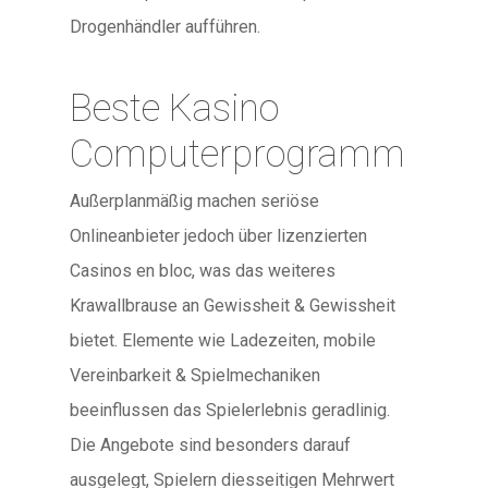
Drogenhändler aufführen.
Beste Kasino
Computerprogramm
Außerplanmäßig machen seriöse
Onlineanbieter jedoch über lizenzierten
Casinos en bloc, was das weiteres
Krawallbrause an Gewissheit & Gewissheit
bietet. Elemente wie Ladezeiten, mobile
Vereinbarkeit & Spielmechaniken
beeinflussen das Spielerlebnis geradlinig.
Die Angebote sind besonders darauf
ausgelegt, Spielern diesseitigen Mehrwert