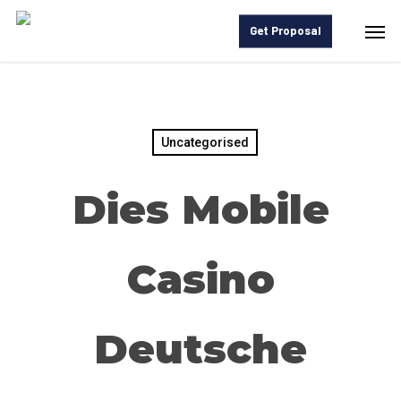
Skip
Men
Get Proposal
to
main
content
Uncategorised
Dies Mobile
Casino
Deutsche