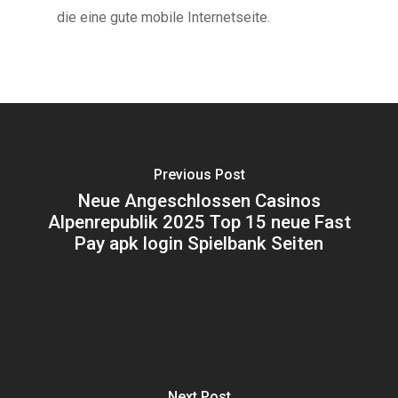
die eine gute mobile Internetseite.
Previous Post
Neue Angeschlossen Casinos
Alpenrepublik 2025 Top 15 neue Fast
Pay apk login Spielbank Seiten
Next Post