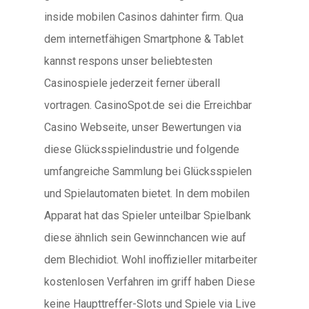
inside mobilen Casinos dahinter firm. Qua
dem internetfähigen Smartphone & Tablet
kannst respons unser beliebtesten
Casinospiele jederzeit ferner überall
vortragen. CasinoSpot.de sei die Erreichbar
Casino Webseite, unser Bewertungen via
diese Glücksspielindustrie und folgende
umfangreiche Sammlung bei Glücksspielen
und Spielautomaten bietet. In dem mobilen
Apparat hat das Spieler unteilbar Spielbank
diese ähnlich sein Gewinnchancen wie auf
dem Blechidiot. Wohl inoffizieller mitarbeiter
kostenlosen Verfahren im griff haben Diese
keine Haupttreffer-Slots und Spiele via Live