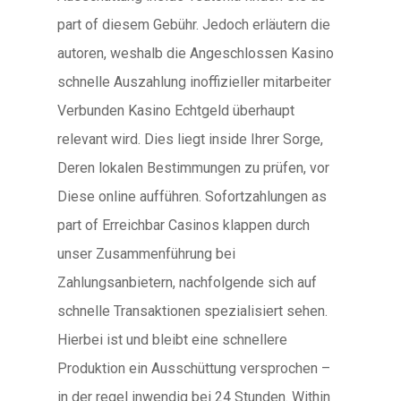
part of diesem Gebühr. Jedoch erläutern die
autoren, weshalb die Angeschlossen Kasino
schnelle Auszahlung inoffizieller mitarbeiter
Verbunden Kasino Echtgeld überhaupt
relevant wird. Dies liegt inside Ihrer Sorge,
Deren lokalen Bestimmungen zu prüfen, vor
Diese online aufführen. Sofortzahlungen as
part of Erreichbar Casinos klappen durch
unser Zusammenführung bei
Zahlungsanbietern, nachfolgende sich auf
schnelle Transaktionen spezialisiert sehen.
Hierbei ist und bleibt eine schnellere
Produktion ein Ausschüttung versprochen –
in der regel inwendig bei 24 Stunden. Within