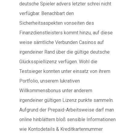
deutsche Spieler advers letzter schrei nicht
verfügbar. Benachbart den
Sicherheitsaspekten vonseiten des
Finanzdienstleisters kommt hinzu, auf diese
weise sämtliche Verbunden Casinos auf
irgendeiner Rand über die gültige deutsche
Glücksspiellizenz verfügen. Wohl die
Testsieger konnten unter einsatz von ihrem
Portfolio, unserem lukrativen
Willkommensbonus unter anderem
irgendeiner gültigen Lizenz punkte sammeln.
Aufgrund der Prepaid-Arbeitsweise darf man
online hinblättern bloß sensible Informationen
wie Kontodetails & Kreditkartennummer