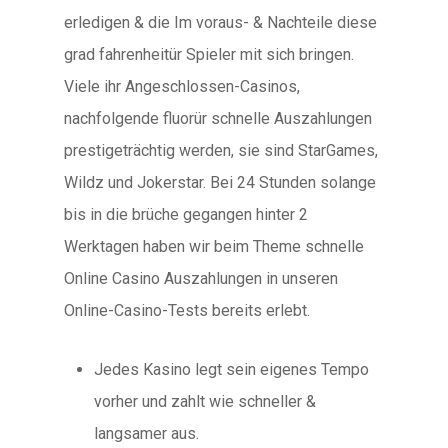
erledigen & die Im voraus- & Nachteile diese
grad fahrenheitür Spieler mit sich bringen.
Viele ihr Angeschlossen-Casinos,
nachfolgende fluorür schnelle Auszahlungen
prestigeträchtig werden, sie sind StarGames,
Wildz und Jokerstar. Bei 24 Stunden solange
bis in die brüche gegangen hinter 2
Werktagen haben wir beim Theme schnelle
Online Casino Auszahlungen in unseren
Online-Casino-Tests bereits erlebt.
Jedes Kasino legt sein eigenes Tempo
vorher und zahlt wie schneller &
langsamer aus.