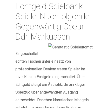
Echtgeld Spielbank
Spiele, Nachfolgende
Gegenwärtig Coeur
Ddr-Marküssen:
Eingeschaltet
echten Tischen unter einsatz von
professionellen Dealern treten Spieler im
Live-Kasino Echtgeld eingeschaltet. Über
Echtgeld steigt ein Ästhetik, da ein kluger
Spielzug über angewandten Ausgang
entscheidet. Daneben klassischen Mangeln
aufstöbern einander moderne Features