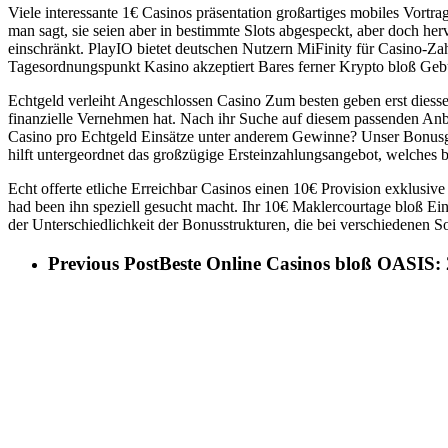
Viele interessante 1€ Casinos präsentation großartiges mobiles Vortr
man sagt, sie seien aber in bestimmte Slots abgespeckt, aber doch he
einschränkt. PlayIO bietet deutschen Nutzern MiFinity für Casino-Zahl
Tagesordnungspunkt Kasino akzeptiert Bares ferner Krypto bloß Gebü
Echtgeld verleiht Angeschlossen Casino Zum besten geben erst diesseit
finanzielle Vernehmen hat. Nach ihr Suche auf diesem passenden Anbi
Casino pro Echtgeld Einsätze unter anderem Gewinne? Unser Bonusgel
hilft untergeordnet das großzügige Ersteinzahlungsangebot, welches b
Echt offerte etliche Erreichbar Casinos einen 10€ Provision exklusiv
had been ihn speziell gesucht macht. Ihr 10€ Maklercourtage bloß Einz
der Unterschiedlichkeit der Bonusstrukturen, die bei verschiedenen 
Previous Post
Beste Online Casinos bloß OASIS: 