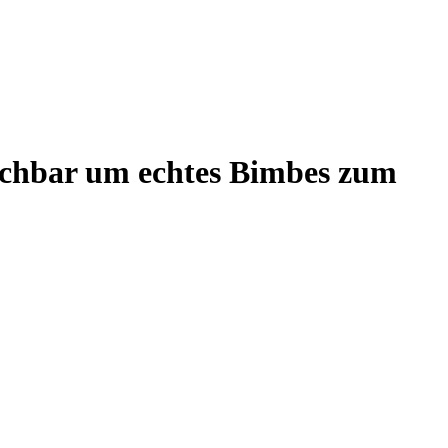
eichbar um echtes Bimbes zum