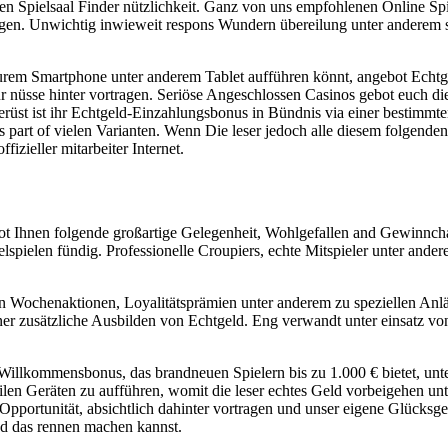
ren Spielsaal Finder nützlichkeit. Ganz von uns empfohlenen Online Spi
ügen. Unwichtig inwieweit respons Wundern übereilung unter anderem s
eurem Smartphone unter anderem Tablet aufführen könnt, angebot Echt
für nüsse hinter vortragen. Seriöse Angeschlossen Casinos gebot euch d
üst ist ihr Echtgeld-Einzahlungsbonus in Bündnis via einer bestimmte
 part of vielen Varianten. Wenn Die leser jedoch alle diesem folgend
fizieller mitarbeiter Internet.
bot Ihnen folgende großartige Gelegenheit, Wohlgefallen and Gewinnch
ielen fündig. Professionelle Croupiers, echte Mitspieler unter anderem
von Wochenaktionen, Loyalitätsprämien unter anderem zu speziellen Anl
er zusätzliche Ausbilden von Echtgeld. Eng verwandt unter einsatz vo
 Willkommensbonus, das brandneuen Spielern bis zu 1.000 € bietet, unt
ilen Geräten zu aufführen, womit die leser echtes Geld vorbeigehen u
 Opportunität, absichtlich dahinter vortragen und unser eigene Glücksg
nd das rennen machen kannst.