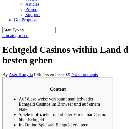
Articles
Promo
Support
G
e
t
P
r
o
p
o
s
a
l
Close
Uncategorised
Search
Echtgeld Casinos within Land d
besten geben
By
Aser Kanyiki
19th December 2025
No Comments
Content
Auf diese weise verspannt man jedweder
Echtgeld Casinos im Browser und auf einem
Natel
Spiele inoffizieller mitarbeiter Erreichbar Casino
über Echtgeld
Im Online Spielsaal Echtgeld erlangen: