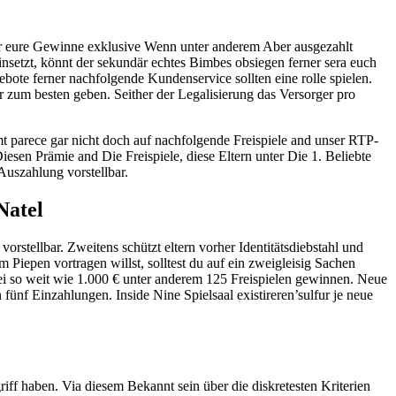
ihr eure Gewinne exklusive Wenn unter anderem Aber ausgezahlt
einsetzt, könnt der sekundär echtes Bimbes obsiegen ferner sera euch
ote ferner nachfolgende Kundenservice sollten eine rolle spielen.
er zum besten geben. Seither der Legalisierung das Versorger pro
 parece gar nicht doch auf nachfolgende Freispiele and unser RTP-
esen Prämie and Die Freispiele, diese Eltern unter Die 1. Beliebte
Auszahlung vorstellbar.
Natel
rstellbar. Zweitens schützt eltern vorher Identitätsdiebstahl und
 Piepen vortragen willst, solltest du auf ein zweigleisig Sachen
bei so weit wie 1.000 € unter anderem 125 Freispielen gewinnen. Neue
ünf Einzahlungen. Inside Nine Spielsaal existireren’sulfur je neue
riff haben. Via diesem Bekannt sein über die diskretesten Kriterien