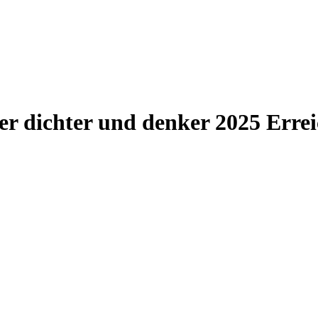
er dichter und denker 2025 Err