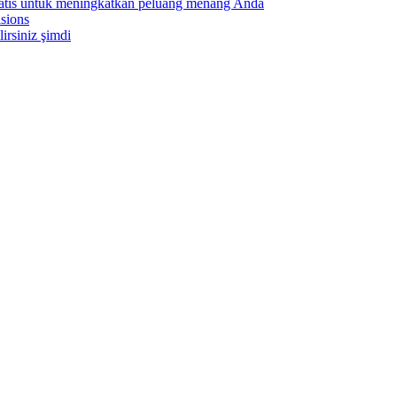
gratis untuk meningkatkan peluang menang Anda
isions
irsiniz şimdi