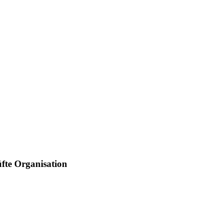
fte Organisation