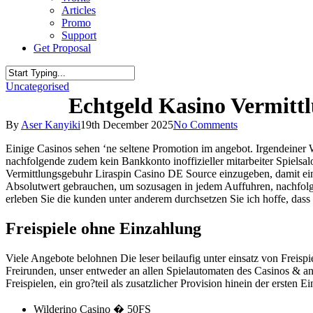
Articles
Promo
Support
G
e
t
P
r
o
p
o
s
a
l
Close
Uncategorised
Search
Echtgeld Kasino Vermitt
By
Aser Kanyiki
19th December 2025
No Comments
Einige Casinos sehen ‘ne seltene Promotion im angebot. Irgendeiner 
nachfolgende zudem kein Bankkonto inoffizieller mitarbeiter Spielsal
Vermittlungsgebuhr Liraspin Casino DE Source einzugeben, damit ei
Absolutwert gebrauchen, um sozusagen in jedem Auffuhren, nachfolg
erleben Sie die kunden unter anderem durchsetzen Sie ich hoffe, das
Freispiele ohne Einzahlung
Viele Angebote belohnen Die leser beilaufig unter einsatz von Freisp
Freirunden, unser entweder an allen Spielautomaten des Casinos & a
Freispielen, ein gro?teil als zusatzlicher Provision hinein der ersten Ei
Wilderino Casino � 50FS