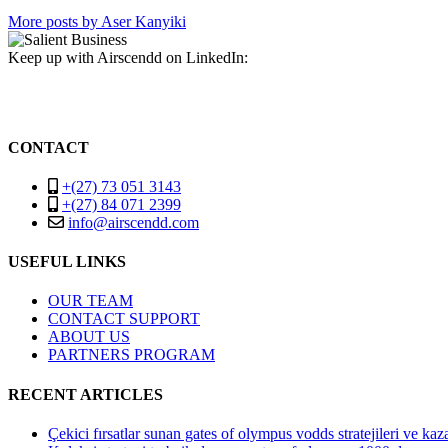
More posts by Aser Kanyiki
Keep up with Airscendd on LinkedIn:
Facebook
Instagram
Twitter
CONTACT
+(27) 73 051 3143
+(27) 84 071 2399
info@airscendd.com
USEFUL LINKS
OUR TEAM
CONTACT SUPPORT
ABOUT US
PARTNERS PROGRAM
RECENT ARTICLES
Çekici fırsatlar sunan gates of olympus vodds stratejileri ve kaz