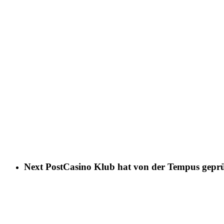
Next Post
Casino Klub hat von der Tempus geprü