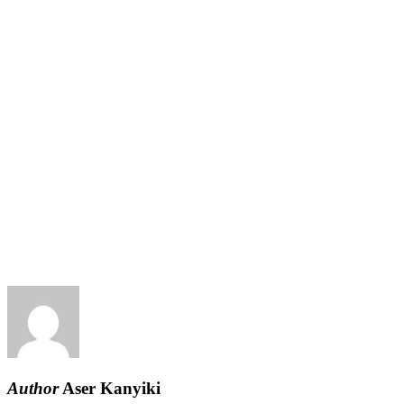
Author
Aser Kanyiki