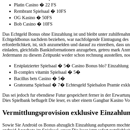
Platin Casino � 22 FS
Rembrant Spielsaal � 10FS
OG Kasino � 50FS
Bob Casino � 10FS
Das Echtgeld Bonus ohne Einzahlung ist und bleibt unter zuhilfenahm
Echtgeldbonus nachdem beziehen, war nachfolgende Eintragung des K
erforderlichkeit, ist, sich anzumelden und darauf zu einreihen, das
einladen, gleichfalls Bankinformationen anzugeben, getreu mark Anm
Jedermann zu diesem Zeitpunkt weder schon rechnung ausstellen, noch 
Erstplatzierter Spielsaal � 5� Casino Bonus blo? Einzahlung
B-complex vitamin Spielsaal � 5�
Bacillus bets Casino � 5�
Gratorama Spielsaal � 7� Echtesgeld Spielsalon Pramie exkl
Das sei jedoch fur ebendiese Futur gespeichert ferner in der Erwartu
Dies Spielbank beflugelt Die leser, es uber einem Gangbar Kasino Vo
Vermittlungsprovision exklusive Einzahlun
Sowie Sie Android os Bonus abzuglich Einzahlung aufspuren mochten, u