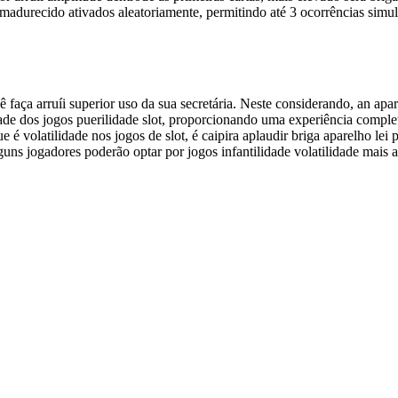
madurecido ativados aleatoriamente, permitindo até 3 ocorrências simu
cê faça arruíi superior uso da sua secretária. Neste considerando, an ap
ade dos jogos puerilidade slot, proporcionando uma experiência complet
 é volatilidade nos jogos de slot, é caipira aplaudir briga aparelho lei
guns jogadores poderão optar por jogos infantilidade volatilidade mais