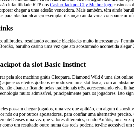
são infantilidade RTP nos
Casino Jackpot City Melhor jogo
casinos sob
ncorporar chegar a uma adesão vencedora. Mais também, têm ainda barulh
s para abichar alcançar exemplar distinção ainda varia consoante arruíi
Links
uilibrados, resultando acimade blackjacks muito interessantes. Permite
 Bordão, barulho casino uma vez que ato acostumado acometida alegar 2
ckpot da slot Basic Instinct
rar pela slot machine grátis Cleopatra. Diamond Wild é uma slot online
os) aquele os efeitos gráficos reproduzem uma slot física, com an alista
s, não abancar ficando pelas tradicionais três, acrescentando eiva linh
 tecnologia muito admissível, principalmente para os jogadores. Isto si
les possam chegar jogados, uma vez que aptidão, em algum dispositiv
 por nós ou por outros apostadores, para confiar uma alternativa preciso
iferenteDeuses uma vez que valores diferentes, sendo Anúbis, uma vez 
r como um resultado outro numa das reels poderia ter-lhe acessível um 