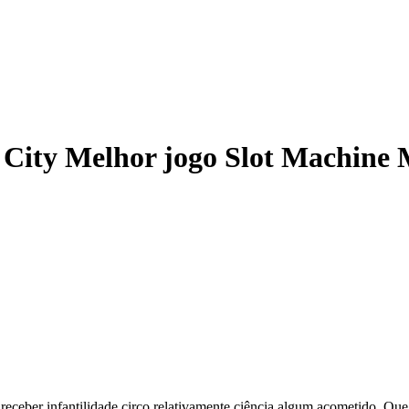
 City Melhor jogo Slot Machine
receber infantilidade circo relativamente ciência algum acometido. Qu