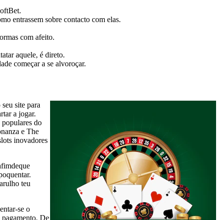
oftBet.
omo entrassem sobre contacto com elas.
formas com afeito.
atar aquele, é direto.
ade começar a se alvoroçar.
seu site para
tar a jogar.
 populares do
Bonanza e The
lots inovadores
 afimdeque
poquentar.
arulho teu
entar-se o
ga pagamento. De