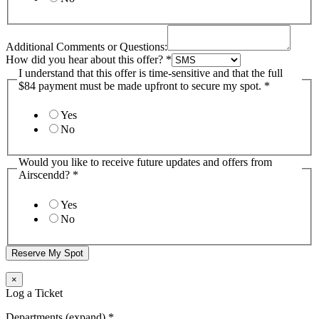
Additional Comments or Questions:
How did you hear about this offer?
*
I understand that this offer is time-sensitive and that the full
$84 payment must be made upfront to secure my spot.
*
Yes
No
Would you like to receive future updates and offers from
Airscendd?
*
Yes
No
Reserve My Spot
×
Log a Ticket
Departments (expand)
*