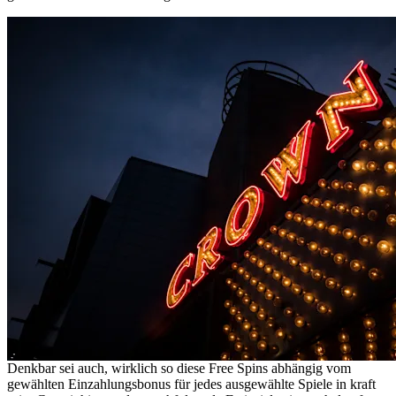
Denkbar sei auch, wirklich so diese Free Spins abhängig vom
gewählten Einzahlungsbonus für jedes ausgewählte Spiele in kraft