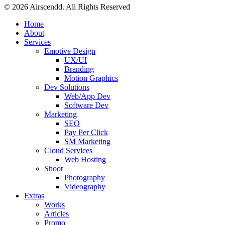
© 2026 Airscendd. All Rights Reserved
Close
Home
Menu
About
Services
Emotive Design
UX/UI
Branding
Motion Graphics
Dev Solutions
Web/App Dev
Software Dev
Marketing
SEO
Pay Per Click
SM Marketing
Cloud Services
Web Hosting
Shoot
Photography
Videography
Extras
Works
Articles
Promo