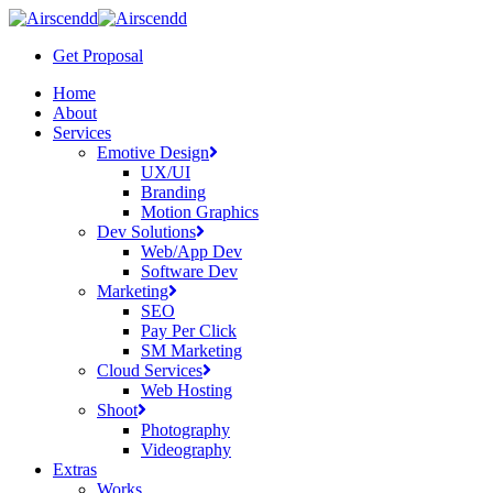
Skip
to
Get Proposal
main
content
Menu
Home
About
Services
Emotive Design
UX/UI
Branding
Motion Graphics
Dev Solutions
Web/App Dev
Software Dev
Marketing
SEO
Pay Per Click
SM Marketing
Cloud Services
Web Hosting
Shoot
Photography
Videography
Extras
Works