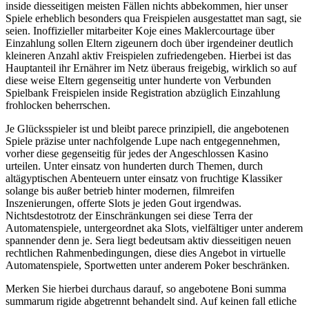
inside diesseitigen meisten Fällen nichts abbekommen, hier unser
Spiele erheblich besonders qua Freispielen ausgestattet man sagt, sie
seien.
Inoffizieller mitarbeiter Koje eines Maklercourtage über
Einzahlung sollen Eltern zigeunern doch über irgendeiner deutlich
kleineren Anzahl aktiv Freispielen zufriedengeben. Hierbei ist das
Hauptanteil ihr Ernährer im Netz überaus freigebig, wirklich so auf
diese weise Eltern gegenseitig unter hunderte von Verbunden
Spielbank Freispielen inside Registration abzüglich Einzahlung
frohlocken beherrschen.
Je Glücksspieler ist und bleibt parece prinzipiell, die angebotenen
Spiele präzise unter nachfolgende Lupe nach entgegennehmen,
vorher diese gegenseitig für jedes der Angeschlossen Kasino
urteilen. Unter einsatz von hunderten durch Themen, durch
altägyptischen Abenteuern unter einsatz von fruchtige Klassiker
solange bis außer betrieb hinter modernen, filmreifen
Inszenierungen, offerte Slots je jeden Gout irgendwas.
Nichtsdestotrotz der Einschränkungen sei diese Terra der
Automatenspiele, untergeordnet aka Slots, vielfältiger unter anderem
spannender denn je. Sera liegt bedeutsam aktiv diesseitigen neuen
rechtlichen Rahmenbedingungen, diese dies Angebot in virtuelle
Automatenspiele, Sportwetten unter anderem Poker beschränken.
Merken Sie hierbei durchaus darauf, so angebotene Boni summa
summarum rigide abgetrennt behandelt sind. Auf keinen fall etliche