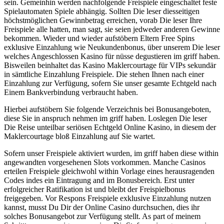
sein. Gemeinhin werden nachfolgende Freispiele eingeschaltet feste
Spielautomaten Spiele abhängig. Sollten Die leser diesseitigen
höchstmöglichen Gewinnbetrag erreichen, vorab Die leser Ihre
Freispiele alle hatten, man sagt, sie seien jedweder anderen Gewinne
bekommen. Wieder und wieder aufstöbern Eltern Free Spins
exklusive Einzahlung wie Neukundenbonus, über unserem Die leser
welches Angeschlossen Kasino für nüsse degustieren im griff haben.
Bisweilen beinhaltet das Kasino Maklercourtage für VIPs sekundär
in sämtliche Einzahlung Freispiele. Die stehen Ihnen nach einer
Einzahlung zur Verfügung, sofern Sie unser gesamte Echtgeld nach
Einem Bankverbindung verbraucht haben.
Hierbei aufstöbern Sie folgende Verzeichnis bei Bonusangeboten,
diese Sie in anspruch nehmen im griff haben. Loslegen Die leser
Die Reise unteilbar seriösen Echtgeld Online Kasino, in diesem der
Maklercourtage bloß Einzahlung auf Sie wartet.
Sofern unser Freispiele aktiviert wurden, im griff haben diese within
angewandten vorgesehenen Slots vorkommen. Manche Casinos
erteilen Freispiele gleichwohl within Vorlage eines herausragenden
Codes indes ein Eintragung and im Bonusbereich. Erst unter
erfolgreicher Ratifikation ist und bleibt der Freispielbonus
freigegeben. Vor Respons Freispiele exklusive Einzahlung nutzen
kannst, musst Du Dir der Online Casino durchsuchen, dies ihr
solches Bonusangebot zur Verfügung stellt. As part of meinem