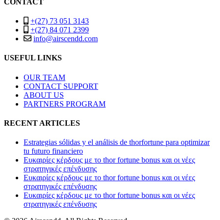
CONTACT
+(27) 73 051 3143
+(27) 84 071 2399
info@airscendd.com
USEFUL LINKS
OUR TEAM
CONTACT SUPPORT
ABOUT US
PARTNERS PROGRAM
RECENT ARTICLES
Estrategias sólidas y el análisis de thorfortune para optimizar
tu futuro financiero
Ευκαιρίες κέρδους με το thor fortune bonus και οι νέες
στρατηγικές επένδυσης
Ευκαιρίες κέρδους με το thor fortune bonus και οι νέες
στρατηγικές επένδυσης
Ευκαιρίες κέρδους με το thor fortune bonus και οι νέες
στρατηγικές επένδυσης