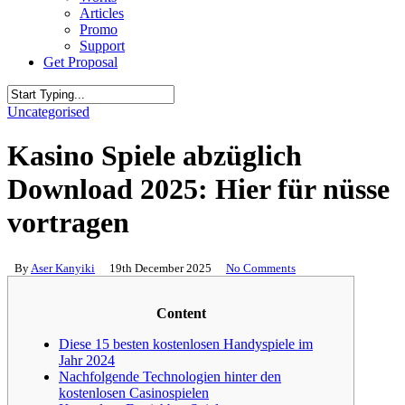
Articles
Promo
Support
G
e
t
P
r
o
p
o
s
a
l
Close
Uncategorised
Search
Kasino Spiele abzüglich
Download 2025: Hier für nüsse
vortragen
By
Aser Kanyiki
19th December 2025
No Comments
Content
Diese 15 besten kostenlosen Handyspiele im
Jahr 2024
Nachfolgende Technologien hinter den
kostenlosen Casinospielen