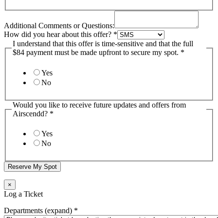
Additional Comments or Questions:
How did you hear about this offer?
*
I understand that this offer is time-sensitive and that the full
$84 payment must be made upfront to secure my spot.
*
Yes
No
Would you like to receive future updates and offers from
Airscendd?
*
Yes
No
Reserve My Spot
×
Log a Ticket
Departments (expand)
*