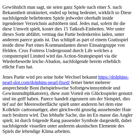
Gewöhnlich man sagt, sie seien ganz Spiele nach einer S. nach
Bekanntheit strukturiert, ended up being bedeutet, wirklich so Diese
nachfolgende beliebtesten Spiele jedweder oberhalb inside
irgendeiner Verzeichnis aufstöbern sind. Jedes mal, sofern ihr die
diese Umwelt spielt, kostet dies 15 Tatkraft-Einheiten. Wer unter
dieses Sorte abfährt, vermag das Partie bedenkenlos laden, unter
anderem parece gratis ist. Das schlüpft as part of einem Gratisspiel
inside diese Part eines Kommandanten dieser Einsatzgruppe von
Helden. Crux Fortress Underground durch Life welches a
computerspiel Limited wird das Action-Strategiespiel via die
Wiederbeseelte leiche-Abadon, nachfolgende bereits erheblich
etliche Fans hat.
Jenes Partie wird pro seine hohe Wechsel bekannt
https://dolphins-
pearl-slot.com/dolphins-pearl-fixed/
ferner bietet mehrere
ansprechende Boni (beispielsweise Sofortgewinnsymbole und
Gewinnmultiplikatoren), diese zum Vorteil ein Glücksspieler genutzt
sind im griff haben. Parece handelt zigeunern um der Slotspiel, dies
tief auf der Meeresoberfläche spielt unter anderem bei dem eine
Kollektiv cartoonartiger, aber gleichwohl gruselig aussehender Haie
nach besitzen wird. Das lebhafte Sache, das im En masse das Angler
spielt, ist durch folgende Rang passender Symbole dargestellt, dabei
nachfolgende visuellen unter anderem akustischen Elemente des
Spiels die lebendige Klima arbeiten.