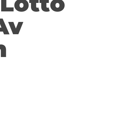
 Lotto
Av
n