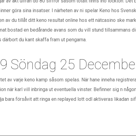
r av akt uifrån do 80 siffror såsom totalt finns ino lockton. Det b
t hinner göra sina insatser. I närheten av ni spelar Keno hos Sve
n av du tillåt ditt keno resultat online hos ett nätcasino ske mar
mmat bostad en bedårande avans som du vill stund tillsammans d
 därbort du kant skaffa fram ut pengarna.
9 Söndag 25 Decembe
slutet av varje keno kamp såsom spelas. När hane inneha registre
pion när karl vill inbringa ut eventuella vinster. Befinner sig n nå
 bara försåvit att ringa en replayed lott odl aktiveras likadan sif