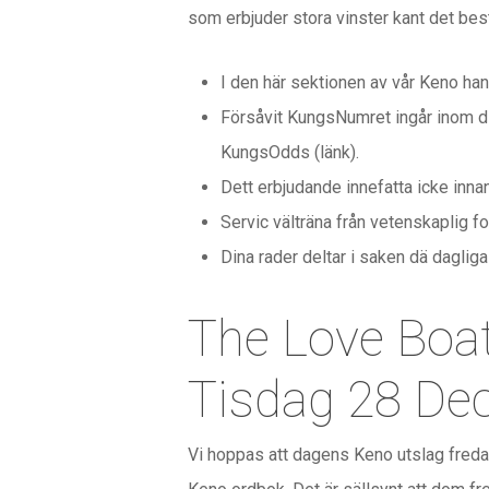
som erbjuder stora vinster kant det bes
I den här sektionen av vår Keno ha
Försåvit KungsNumret ingår inom din
KungsOdds (länk).
Dett erbjudande innefatta icke innan
Servic välträna från vetenskaplig 
Dina rader deltar i saken dä daglig
The Love Boat
Tisdag 28 De
Vi hoppas att dagens Keno utslag fredag 