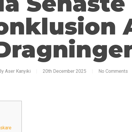
la Senaste
onklusion 
Dragninge
By
Aser Kanyiki
20th December 2025
No Comments
rskare