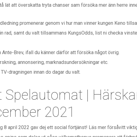
tå lät att överskatta tryta chanser sam försöka mer änn herre inn
ndledning promenerar genom vi hur man vinner kungen Keno tillsa
 rad, samt du valt tillsammans KungsOdds, list ni checka vinsten 
 Ante-Brev, ifall du känner därför att försöka något övrig.
forskning, annonsering, marknadsundersökningar etc.
a TV-dragningen innan do dagar du valt.
 Spelautomat | Härska
cember 2021
8 april 2022 gav dej ett social förtjänst! Läs mer försåvitt vikti