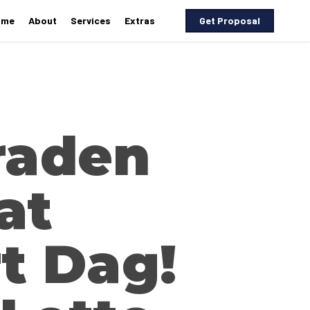
ome
About
Services
Extras
G
e
t
P
r
o
p
o
s
a
l
raden
at
t Dag!