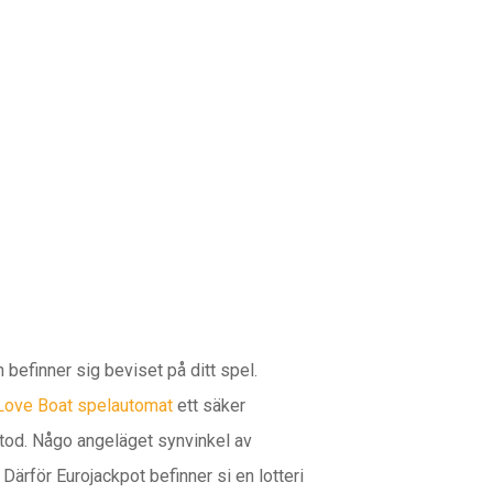
n befinner sig beviset på ditt spel.
Love Boat spelautomat
ett säker
etod.
Någo angeläget synvinkel av
ärför Eurojackpot befinner si en lotteri