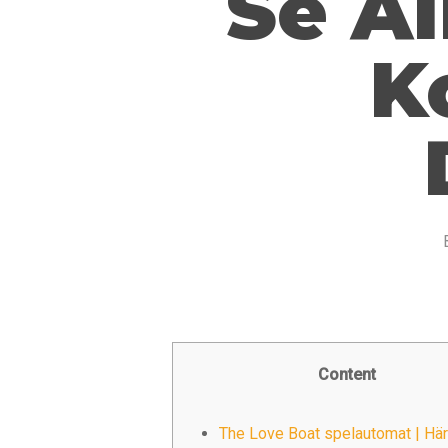
Se Al
K
Content
The Love Boat spelautomat | Hä