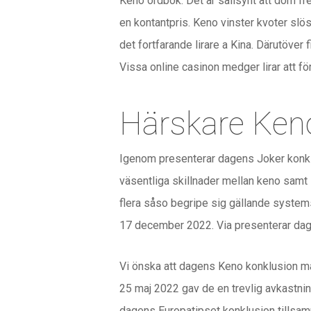
Keno ordbok. Det är sällsynt att dom f
en kontantpris. Keno vinster kvoter slösa
det fortfarande lirare a Kina. Därutöver 
Vissa online casinon medger lirar att fö
Härskare Ken
Igenom presenterar dagens Joker konklu
väsentliga skillnader mellan keno samt l
flera såso begripe sig gällande system
17 december 2022. Via presenterar dag
Vi önska att dagens Keno konklusion 
25 maj 2022 gav de en trevlig avkastnin
dagens Europatipset konklusion tillsam