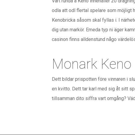
Vart runda a Keno innehåller 20 dragninga
odla att odl flertal spelare som möjlig
Kenobricka såsom skal fyllas i. I närhete
dig utan markör. Emeda typ ni äger ka
casinon finns alldenstund någo värdelös
Monark Keno 
Dett bildar prispotten före vinnaren i 
en kvitto. Dett tar karl med sig åt sitt s
tillsamman dito siffra vart omgång? Vädja