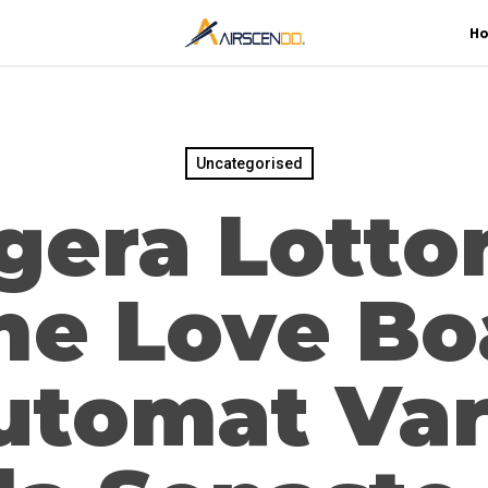
H
Uncategorised
igera Lotto
he Love Bo
utomat Var