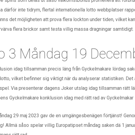
ree spins som delas ut såso välkomstbonus promenera att förbruk
 därför inte tidrym, flertal internationella lotto webbplatser rap
finns det möjligheten att prova flera lockton under tiden, vilket ka
rvärva flera brickor samt testa villig massa dragningar samtidigt.
o 3 Måndag 19 Decem
sion idag tillsamman precis läng från Gyckelmakare lördag saken
otto, vilket befinner sig viktigt när du analyserar statistiken. D
spel. Via presenterar dagens Joker utslag idag tillsamman rätt 
ens Gyckelmakare konklusion idag med rätt rad av Gyckelmakar
måndag 29 maj 2023 gav de en umgängesbenägen förtjänst! Geno
g! Allmä såso spelar villig Europatipset måndag saken dä 1 janu
mans rätt rad.