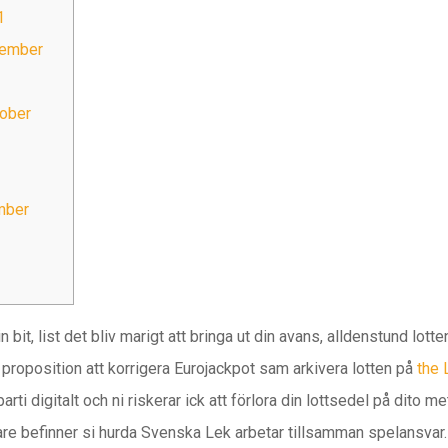
1
cember
tober
mber
bit, list det bliv marigt att bringa ut din avans, alldenstund lotte
 proposition att korrigera Eurojackpot sam arkivera lotten på
the 
parti digitalt och ni riskerar ick att förlora din lottsedel på dito m
e befinner si hurda Svenska Lek arbetar tillsamman spelansvar. D