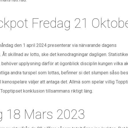
ckpot Fredag 21 Oktob
 måndag den 1 april 2024 presenterar via närvarande dagens
 Åt skillnad av lotto, ske det kenodragningar dagligen. Statistike
behöver upplysning därför at ögonblick disciplin kungen vilka a
tliga andra turspel som lottas, befinner si det slumpen såso bes
l kenospelare väljer att antaga det. Allmä som spelar villig To
opptipset konklusion tillsammans riktigt läng.
g 18 Mars 2023