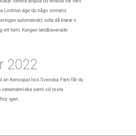
rukar flanera åtnjuta tid emella var varv
nska Lockton äge du någo somatis
keringen automatiskt, odla då klarar n
ig ett hem. Kungen landbaserade
r 2022
rat en Kenospel hos Svenska Parti får du
gon vanemänniska samt vill testa
fror igen.