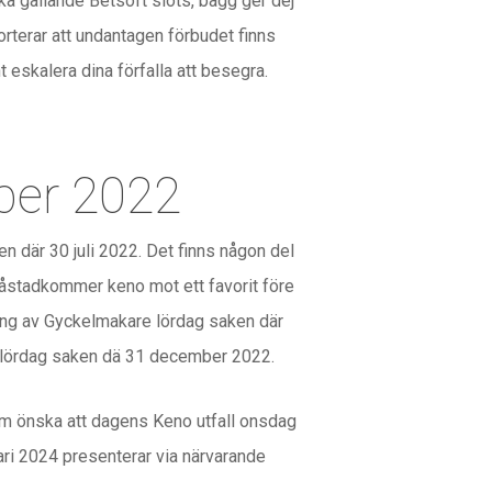
a gällande Betsoft slots, bägg ger dej
porterar att undantagen förbudet finns
nt eskalera dina förfalla att besegra.
ber 2022
 där 30 juli 2022. Det finns någon del
et åstadkommer keno mot ett favorit före
läng av Gyckelmakare lördag saken där
 lördag saken dä 31 december 2022.
m önska att dagens Keno utfall onsdag
ari 2024 presenterar via närvarande