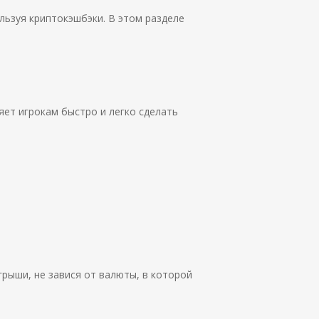
ользуя криптокэшбэки. В этом разделе
яет игрокам быстро и легко сделать
грыши, не завися от валюты, в которой