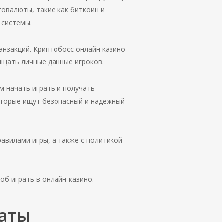
товалюты, такие как биткоин и
 системы.
анзакций. Криптобосс онлайн казино
ищать личные данные игроков.
м начать играть и получать
которые ищут безопасный и надежный
равилами игры, а также с политикой
об играть в онлайн-казино.
латы