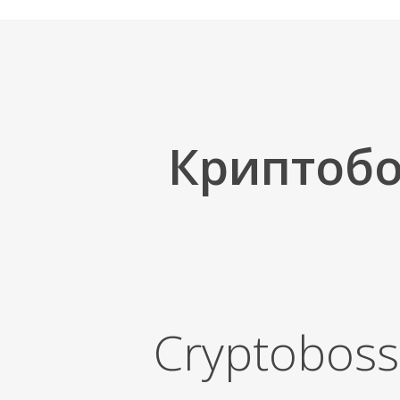
Skip
to
main
content
Криптобо
Cryptobos