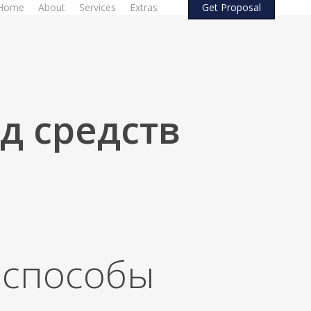
Home
About
Services
Extras
G
e
t
P
r
o
p
o
s
a
l
д средств
– способы