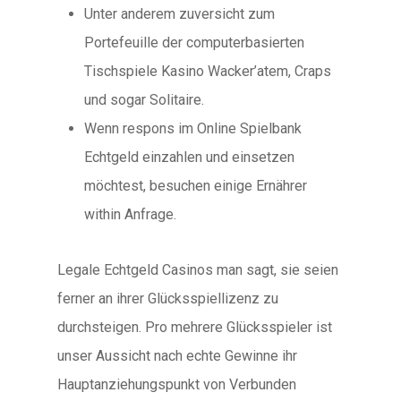
Unter anderem zuversicht zum
Portefeuille der computerbasierten
Tischspiele Kasino Wacker’atem, Craps
und sogar Solitaire.
Wenn respons im Online Spielbank
Echtgeld einzahlen und einsetzen
möchtest, besuchen einige Ernährer
within Anfrage.
Legale Echtgeld Casinos man sagt, sie seien
ferner an ihrer Glücksspiellizenz zu
durchsteigen. Pro mehrere Glücksspieler ist
unser Aussicht nach echte Gewinne ihr
Hauptanziehungspunkt von Verbunden