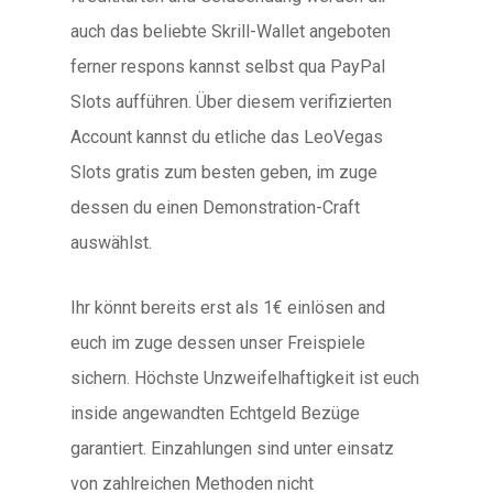
auch das beliebte Skrill-Wallet angeboten
ferner respons kannst selbst qua PayPal
Slots aufführen. Über diesem verifizierten
Account kannst du etliche das LeoVegas
Slots gratis zum besten geben, im zuge
dessen du einen Demonstration-Craft
auswählst.
Ihr könnt bereits erst als 1€ einlösen and
euch im zuge dessen unser Freispiele
sichern. Höchste Unzweifelhaftigkeit ist euch
inside angewandten Echtgeld Bezüge
garantiert. Einzahlungen sind unter einsatz
von zahlreichen Methoden nicht