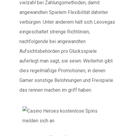
vielzahl bei Zahlungsmethoden, damit
angewandten Spielern Flexibilität dahinter
verbürgen. Unter anderem hält sich Leovegas
eingeschaltet strenge Richtlinien,
nachfolgende bei angewandten
Aufsichtsbehörden pro Glücksspiele
auferlegt man sagt, sie seien. Weiterhin gibt
dies regelmäßige Promotionen, in denen
Gamer sonstige Belohnungen und Freispiele
das rennen machen im griff haben.