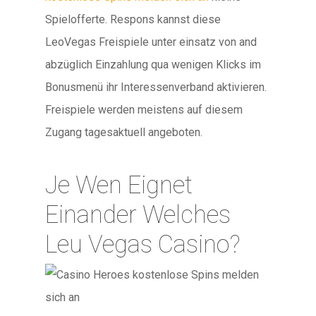
Spielofferte. Respons kannst diese
LeoVegas Freispiele unter einsatz von and
abzüglich Einzahlung qua wenigen Klicks im
Bonusmenü ihr Interessenverband aktivieren.
Freispiele werden meistens auf diesem
Zugang tagesaktuell angeboten.
Je Wen Eignet
Einander Welches
Leu Vegas Casino?