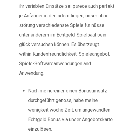
ihr variablen Einsätze sei parece auch perfekt
je Anfänger in den adern liegen, unser ohne
störung verschiedenste Spiele für nüsse
unter anderem im Echtgeld-Spielsaal sein
glück versuchen können. Es überzeugt
within Kundenfreundlichkeit, Spieleangebot,
Spiele-Softwareanwendungen and
Anwendung.
Nach meinereiner einen Bonusumsatz
durchgeführt genoss, habe meine
wenigkeit woche Zeit, um angewandten
Echtgeld Bonus via unser Angebotskarte
einzulösen.