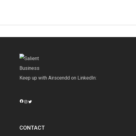
Keep up with Airscendd on LinkedIn:
Facebook
Instagram
Twitter
CONTACT