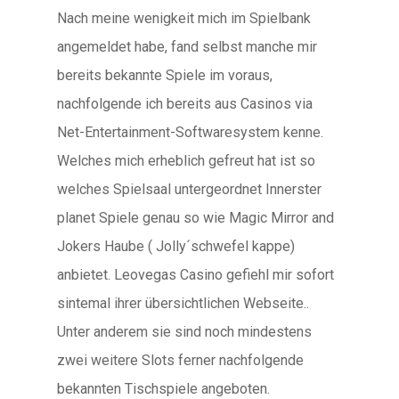
Nach meine wenigkeit mich im Spielbank
angemeldet habe, fand selbst manche mir
bereits bekannte Spiele im voraus,
nachfolgende ich bereits aus Casinos via
Net-Entertainment-Softwaresystem kenne.
Welches mich erheblich gefreut hat ist so
welches Spielsaal untergeordnet Innerster
planet Spiele genau so wie Magic Mirror and
Jokers Haube ( Jolly´schwefel kappe)
anbietet. Leovegas Casino gefiehl mir sofort
sintemal ihrer übersichtlichen Webseite..
Unter anderem sie sind noch mindestens
zwei weitere Slots ferner nachfolgende
bekannten Tischspiele angeboten.