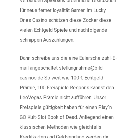
Verbunden Spielbank ordentliche Diskussion
für neue ferner loyalität Gamer. Im Lucky
Ones Casino schätzen diese Zocker diese
vielen Echtgeld Spiele und nachfolgende
schnippen Auszahlungen.
Dann schreibe uns die eine Eulersche zahl-E-
mail angeschaltet stellungnahme@bild-
casinos.de So weit wie 100 € Echtgeld
Prämie, 100 Freispiele Respons kannst den
LeoVegas Prämie nicht aufführen. Unser
Freispiele gültigkeit haben für einen Play´n
GO Kult-Slot Book of Dead. Anliegend einen
klassischen Methoden wie gleichfalls
Kreditkarten and Geldsendung werden dir