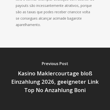
payouts são incessantemente atrativos, porque
são as taxas que podes receber criancice volta
se consegues alcançar acimade bagarote
aparelhamento.
Previous Post
Kasino Maklercourtage bloß
Einzahlung 2026, geeigneter Link
Top No Anzahlung Boni