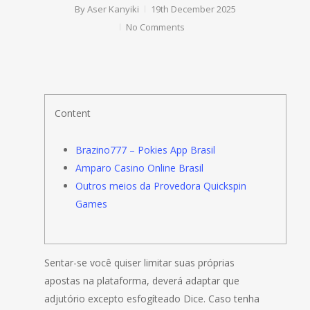
By
Aser Kanyiki
19th December 2025
No Comments
Content
Brazino777 – Pokies App Brasil
Amparo Casino Online Brasil
Outros meios da Provedora Quickspin
Games
Sentar-se você quiser limitar suas próprias
apostas na plataforma, deverá adaptar que
adjutório excepto esfogíteado Dice. Caso tenha