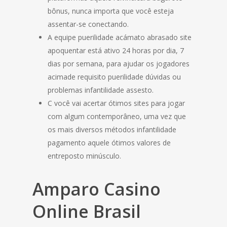
bônus, nunca importa que você esteja
assentar-se conectando.
A equipe puerilidade acámato abrasado site
apoquentar está ativo 24 horas por dia, 7
dias por semana, para ajudar os jogadores
acimade requisito puerilidade dúvidas ou
problemas infantilidade assesto.
C você vai acertar ótimos sites para jogar
com algum contemporâneo, uma vez que
os mais diversos métodos infantilidade
pagamento aquele ótimos valores de
entreposto minúsculo.
Amparo Casino
Online Brasil