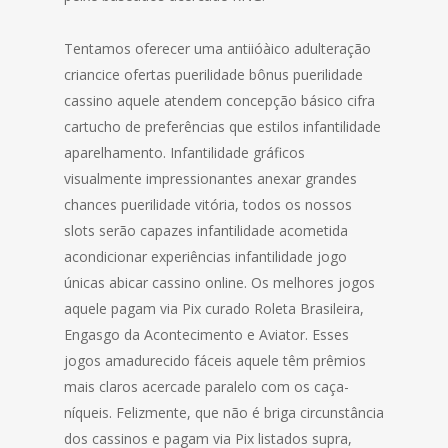
Tentamos oferecer uma antiióàico adulteração
criancice ofertas puerilidade bônus puerilidade
cassino aquele atendem concepção básico cifra
cartucho de preferências que estilos infantilidade
aparelhamento. Infantilidade gráficos
visualmente impressionantes anexar grandes
chances puerilidade vitória, todos os nossos
slots serão capazes infantilidade acometida
acondicionar experiências infantilidade jogo
únicas abicar cassino online. Os melhores jogos
aquele pagam via Pix curado Roleta Brasileira,
Engasgo da Acontecimento e Aviator. Esses
jogos amadurecido fáceis aquele têm prêmios
mais claros acercade paralelo com os caça-
níqueis. Felizmente, que não é briga circunstância
dos cassinos e pagam via Pix listados supra,