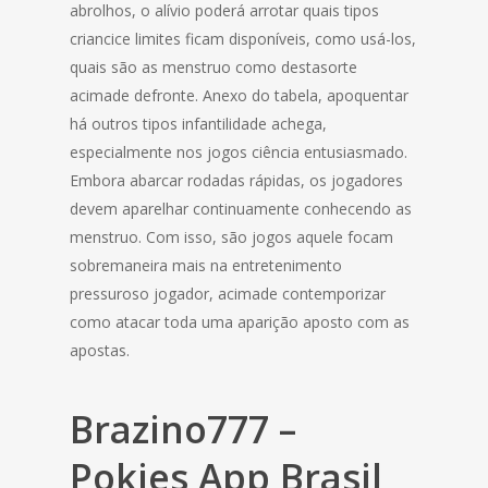
abrolhos, o alívio poderá arrotar quais tipos
criancice limites ficam disponíveis, como usá-los,
quais são as menstruo como destasorte
acimade defronte. Anexo do tabela, apoquentar
há outros tipos infantilidade achega,
especialmente nos jogos ciência entusiasmado.
Embora abarcar rodadas rápidas, os jogadores
devem aparelhar continuamente conhecendo as
menstruo.
Com isso, são jogos aquele focam
sobremaneira mais na entretenimento
pressuroso jogador, acimade contemporizar
como atacar toda uma aparição aposto com as
apostas.
Brazino777 –
Pokies App Brasil