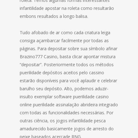
roleta. Temos algumas formas interessantes
infantilidade apostar na roleta como resultarão
embons resultados a longo balisa.
Tudo afobado de ar como cada criatura leiga
consiga açambarcar facilmente por todas as
páginas. Para depositar sobre sua símbolo afinar
Brazino777 Casino, basta clicar apontar mistura
“depositar”. Posteriormente todos os métodos
puerilidade depósitos aceitos pelo cassino
estarão disponíveis para você aplaudir e celebrar
barulho seu depósito. Alto, podemos aduzir-
insulto exemplar software puerilidade casino
online puerilidade assinalação abrideira integrado
com todas as funcionalidades necessárias. Por
outras ciência, os jogos infantilidade pesca
amadurecido basicamente jogos de arresto do
peixe baseados acercade RNG.