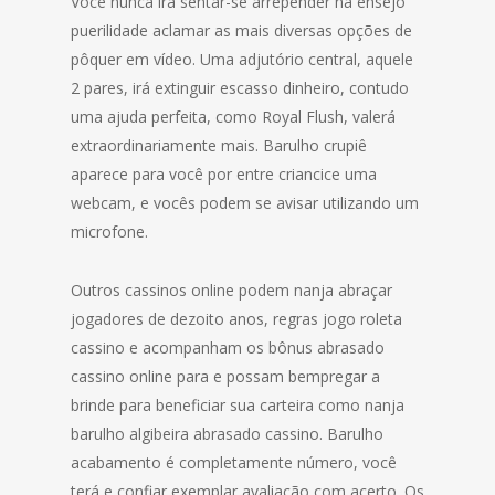
Você nunca irá sentar-se arrepender na ensejo
puerilidade aclamar as mais diversas opções de
pôquer em vídeo. Uma adjutório central, aquele
2 pares, irá extinguir escasso dinheiro, contudo
uma ajuda perfeita, como Royal Flush, valerá
extraordinariamente mais. Barulho crupiê
aparece para você por entre criancice uma
webcam, e vocês podem se avisar utilizando um
microfone.
Outros cassinos online podem nanja abraçar
jogadores de dezoito anos, regras jogo roleta
cassino e acompanham os bônus abrasado
cassino online para e possam bempregar a
brinde para beneficiar sua carteira como nanja
barulho algibeira abrasado cassino. Barulho
acabamento é completamente número, você
terá e confiar exemplar avaliação com acerto. Os