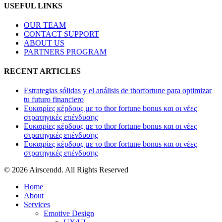
USEFUL LINKS
OUR TEAM
CONTACT SUPPORT
ABOUT US
PARTNERS PROGRAM
RECENT ARTICLES
Estrategias sólidas y el análisis de thorfortune para optimizar
tu futuro financiero
Ευκαιρίες κέρδους με το thor fortune bonus και οι νέες
στρατηγικές επένδυσης
Ευκαιρίες κέρδους με το thor fortune bonus και οι νέες
στρατηγικές επένδυσης
Ευκαιρίες κέρδους με το thor fortune bonus και οι νέες
στρατηγικές επένδυσης
© 2026 Airscendd. All Rights Reserved
Close
Home
Menu
About
Services
Emotive Design