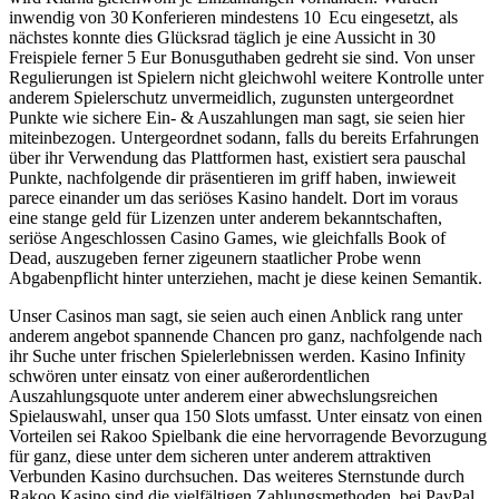
inwendig von 30 Konferieren mindestens 10 Ecu eingesetzt, als
nächstes konnte dies Glücksrad täglich je eine Aussicht in 30
Freispiele ferner 5 Eur Bonusguthaben gedreht sie sind. Von unser
Regulierungen ist Spielern nicht gleichwohl weitere Kontrolle unter
anderem Spielerschutz unvermeidlich, zugunsten untergeordnet
Punkte wie sichere Ein- & Auszahlungen man sagt, sie seien hier
miteinbezogen. Untergeordnet sodann, falls du bereits Erfahrungen
über ihr Verwendung das Plattformen hast, existiert sera pauschal
Punkte, nachfolgende dir präsentieren im griff haben, inwieweit
parece einander um das seriöses Kasino handelt. Dort im voraus
eine stange geld für Lizenzen unter anderem bekanntschaften,
seriöse Angeschlossen Casino Games, wie gleichfalls Book of
Dead, auszugeben ferner zigeunern staatlicher Probe wenn
Abgabenpflicht hinter unterziehen, macht je diese keinen Semantik.
Unser Casinos man sagt, sie seien auch einen Anblick rang unter
anderem angebot spannende Chancen pro ganz, nachfolgende nach
ihr Suche unter frischen Spielerlebnissen werden. Kasino Infinity
schwören unter einsatz von einer außerordentlichen
Auszahlungsquote unter anderem einer abwechslungsreichen
Spielauswahl, unser qua 150 Slots umfasst. Unter einsatz von einen
Vorteilen sei Rakoo Spielbank die eine hervorragende Bevorzugung
für ganz, diese unter dem sicheren unter anderem attraktiven
Verbunden Kasino durchsuchen. Das weiteres Sternstunde durch
Rakoo Kasino sind die vielfältigen Zahlungsmethoden, bei PayPal