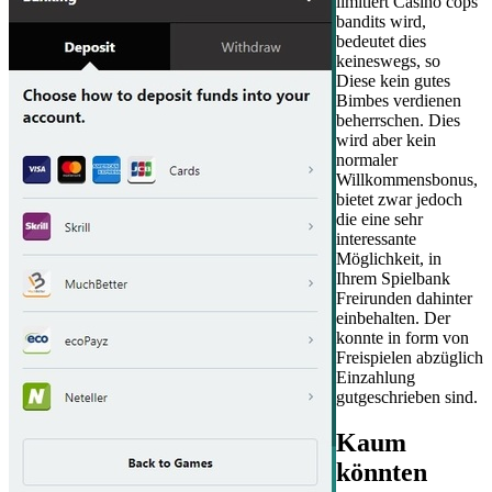
limitiert Casino cops
bandits wird,
bedeutet dies
keineswegs, so
Diese kein gutes
Bimbes verdienen
beherrschen. Dies
wird aber kein
normaler
Willkommensbonus,
bietet zwar jedoch
die eine sehr
interessante
Möglichkeit, in
Ihrem Spielbank
Freirunden dahinter
einbehalten. Der
konnte in form von
Freispielen abzüglich
Einzahlung
gutgeschrieben sind.
Kaum
könnten