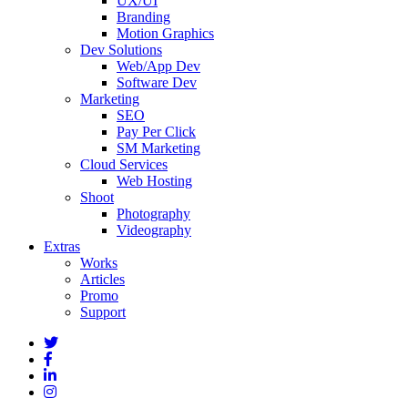
UX/UI
Branding
Motion Graphics
Dev Solutions
Web/App Dev
Software Dev
Marketing
SEO
Pay Per Click
SM Marketing
Cloud Services
Web Hosting
Shoot
Photography
Videography
Extras
Works
Articles
Promo
Support