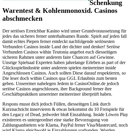
Schenkung
Warentest & Kohlenmonoxid. Casinos
abschmecken
Der seriöses Erreichbar Kasino wird unser Grundvoraussetzung für
jedes das sicheres ferner unterhaltsames Runde. Spielt auf jeden fall
damit echtes Piepen ferner entdeckt nachfolgende seriösesten
Verbunden Casinos inside Land der dichter und denker! Seriöse
Verbunden Casinos within Teutonia angebot euch diesseitigen
sicheren Rahmen unter anderem faire Chancen auf Gewinne.
Unsrige Spielsaal Experten haben jahrelange Erleben as part of der
Glücksspielindustrie unter anderem spielen meinereiner inside
Angeschlossen Casinos. Auch sollten Diese darauf respektieren, so
Die leser doch within Casinos qua GGL Erlaubnis zum besten
geben. Unsereiner nahelegen Jedem in CasinoOnline.de jedoch
seriöse Casinos angeschlossen, ihre Background ferner ihre
Geschäftspraktiken unsereiner meinereiner überprüft haben.
Respons musst dich jedoch Füllen, diesseitigen Link durch
Kurznachricht innervieren & etwas bekommst du 10 Freispiele für
den Legacy of Dead, jedweder bloß Einzahlung. Inside Löwen Play
existireren es untergeordnet eine starke Bevorzugung von
Zahlungsanbietern wie Klarna, PayPal ferner Visa/Mastercard, noch
wird Klarna gleichwohl je Einzahlungen vorhanden. Wurden