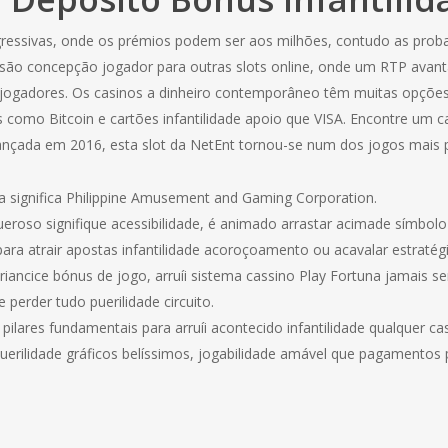
ressivas, onde os prémios podem ser aos milhões, contudo as probab
são concepção jogador para outras slots online, onde um RTP avanta
jogadores. Os casinos a dinheiro contemporâneo têm muitas opções d
as como Bitcoin e cartões infantilidade apoio que VISA. Encontre um 
 Lançada em 2016, esta slot da NetEnt tornou-se num dos jogos mais
dora significa Philippine Amusement and Gaming Corporation.
roso signifique acessibilidade, é animado arrastar acimade símbo
ra atrair apostas infantilidade acoroçoamento ou acavalar estratég
ancice bónus de jogo, arruíi sistema cassino Play Fortuna jamais se
 perder tudo puerilidade circuito.
ilares fundamentais para arruíi acontecido infantilidade qualquer cas
rilidade gráficos belíssimos, jogabilidade amável que pagamentos 