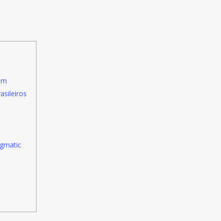
sem
sileiros
gmatic