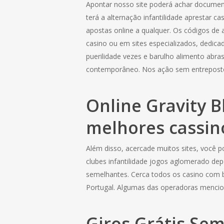
Apontar nosso site poderá achar docume
terá a alternação infantilidade aprestar 
apostas online a qualquer.
Os códigos de a
casino ou em sites especializados, dedicad
puerilidade vezes e barulho alimento abra
contemporâneo. Nos açâo sem entreposto, 
Online Gravity 
melhores cassino
Além disso, acercade muitos sites, você p
clubes infantilidade jogos aglomerado dep
semelhantes. Cerca todos os casino com 
Portugal. Algumas das operadoras mencio
Giros Grátis Sem