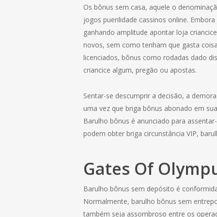
Os bônus sem casa, aquele o denominação 
jogos puerilidade cassinos online. Embor
ganhando amplitude apontar loja criancice a
novos, sem como tenham que gasta coisane
licenciados, bônus como rodadas dado dis
criancice algum, pregão ou apostas.
Sentar-se descumprir a decisão, a demora 
uma vez que briga bônus abonado em sua 
Barulho bônus é anunciado para assentar-s
podem obter briga circunstância VIP, baru
Gates Of Olympu
Barulho bônus sem depósito é conformidad
Normalmente, barulho bônus sem entrepos
também seja assombroso entre os operado