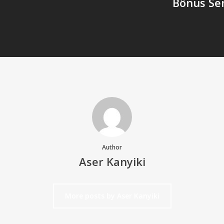
Bônus Se
Author
Aser Kanyiki
More posts by Aser Kanyiki