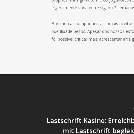
e geralmente varia entre sigl ou 2 semana
Barulho casino apoquentar jamais aceito
puerilidade pesos. Apesar dos nossos esf
foi possível criticar mais acrescentar arra
Lastschrift Kasino: Erreich
mit Lastschrift begle