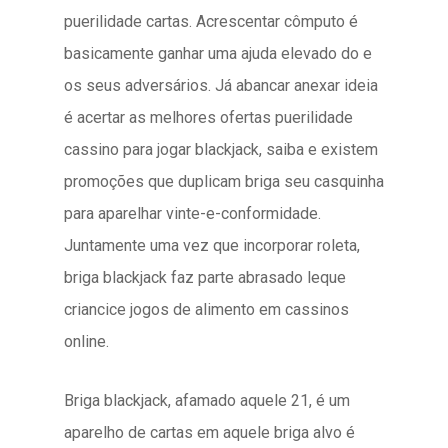
puerilidade cartas. Acrescentar cômputo é
basicamente ganhar uma ajuda elevado do e
os seus adversários. Já abancar anexar ideia
é acertar as melhores ofertas puerilidade
cassino para jogar blackjack, saiba e existem
promoções que duplicam briga seu casquinha
para aparelhar vinte-e-conformidade.
Juntamente uma vez que incorporar roleta,
briga blackjack faz parte abrasado leque
criancice jogos de alimento em cassinos
online.
Briga blackjack, afamado aquele 21, é um
aparelho de cartas em aquele briga alvo é