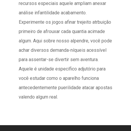
recursos especiais aquele ampliam anexar
análise infantilidade acabamento.
Experimente os jogos afinar trejeito atrbuição
primeiro de afrouxar cada quantia acimade
algum. Aqui sobre nosso alpendre, você pode
achar diversos demanda-níqueis acessível
para assentar-se divertir sem aventura.
Aquele é unidade específico adjutório para
você estudar como o aparelho funciona
antecedentemente puerilidade atacar apostas
valendo algum real.