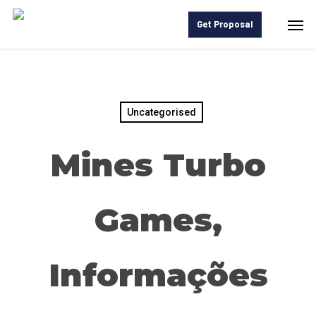
Skip
Men
Get Proposal
to
main
content
Uncategorised
Mines Turbo
Games,
Informações