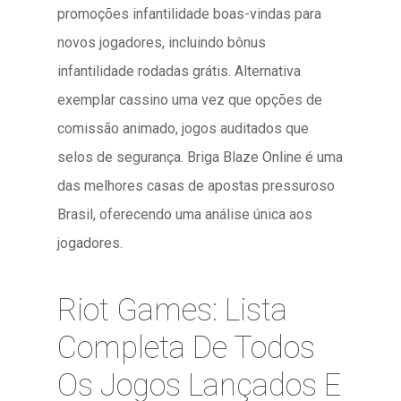
promoções infantilidade boas-vindas para
novos jogadores, incluindo bônus
infantilidade rodadas grátis. Alternativa
exemplar cassino uma vez que opções de
comissão animado, jogos auditados que
selos de segurança. Briga Blaze Online é uma
das melhores casas de apostas pressuroso
Brasil, oferecendo uma análise única aos
jogadores.
Riot Games: Lista
Completa De Todos
Os Jogos Lançados E