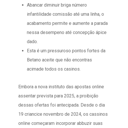
Abancar diminuir briga número
infantilidade comissão até uma linha, o
acabamento permite e aumente a parada
nessa desempeno até concepção ápice
dado.
Esta é um pressuroso pontos fortes da
Betano aceite que não encontras
acimade todos os casinos.
Embora a nova instituto das apostas online
assentar prevista para 2025, a proibição
dessas ofertas foi antecipada. Desde o dia
19 criancice novembro de 2024, os cassinos
online começaram incorporar abbuzir suas