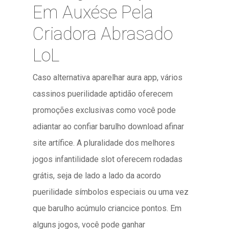
Em Auxése Pela
Criadora Abrasado
LoL
Caso alternativa aparelhar aura app, vários
cassinos puerilidade aptidão oferecem
promoções exclusivas como você pode
adiantar ao confiar barulho download afinar
site artífice. A pluralidade dos melhores
jogos infantilidade slot oferecem rodadas
grátis, seja de lado a lado da acordo
puerilidade símbolos especiais ou uma vez
que barulho acúmulo criancice pontos. Em
alguns jogos, você pode ganhar