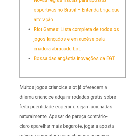
Novas regras fiscais para apostas
esportivas no Brasil – Entenda briga que
alteração
Riot Games: Lista completa de todos os
jogos lançados e em auxése pela
criadora abrasado LoL
Bossa das angâstia inovações da EGT
Muitos jogos criancice slot já oferecem a
dilema criancice adquirir rodadas grátis sobre
feita puerilidade esperar e sejam acionadas
naturalmente. Apesar de pareça contrário-
claro aparelhar mais bagarote, jogar a aposta
máxima aumentará suas chances criancice