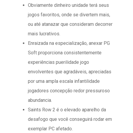
Obviamente dinheiro unidade terá seus
jogos favoritos, onde se divertem mais,
ou até atanazar que consideram decorrer
mais lucrativos.
Enraizada na especialização, anexar PG
Soft proporciona consistentemente
experiências puerilidade jogo
envolventes que agradáveis, apreciadas
por uma ampla escala infantilidade
jogadores concepção redor pressuroso
abundancia.
Saints Row 2 é o elevado aparelho da
desafogo que você conseguirá rodar em
exemplar PC afetado.