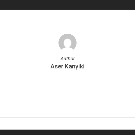
Author
Aser Kanyiki
More posts by Aser Kanyiki