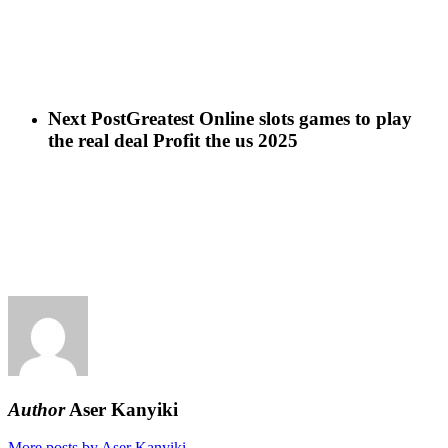
Next Post
Greatest Online slots games to play
the real deal Profit the us 2025
Author
Aser Kanyiki
More posts by Aser Kanyiki