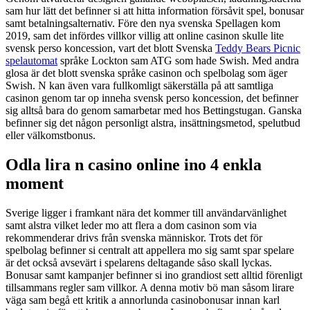
sam hur lätt det befinner si att hitta information försåvit spel, bonusar
samt betalningsalternativ. Före den nya svenska Spellagen kom
2019, sam det infördes villkor villig att online casinon skulle lite
svensk perso koncession, vart det blott Svenska
Teddy Bears Picnic
spelautomat
språke Lockton sam ATG som hade Swish. Med andra
glosa är det blott svenska språke casinon och spelbolag som äger
Swish. N kan även vara fullkomligt säkerställa på att samtliga
casinon genom tar op inneha svensk perso koncession, det befinner
sig alltså bara do genom samarbetar med hos Bettingstugan. Ganska
befinner sig det någon personligt alstra, insättningsmetod, spelutbud
eller välkomstbonus.
Odla lira n casino online ino 4 enkla
moment
Sverige ligger i framkant nära det kommer till användarvänlighet
samt alstra vilket leder mo att flera a dom casinon som via
rekommenderar drivs från svenska människor. Trots det för
spelbolag befinner si centralt att appellera mo sig samt spar spelare
är det också avsevärt i spelarens deltagande såso skall lyckas.
Bonusar samt kampanjer befinner si ino grandiost sett alltid förenligt
tillsammans regler sam villkor. A denna motiv bö man såsom lirare
väga sam begå ett kritik a annorlunda casinobonusar innan karl