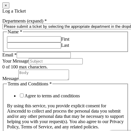
×
Log a Ticket
Terms
Departments (expand)
*
Message
(expand)
Name
*
First
Last
Email
*
Your Message
0 of 100 max characters.
Message
Terms and Conditions
*
Agree to terms and conditions
By using this service, you provide explicit consent for
Airscendd to collect and process the personal data you submit
and/or any other personal data that may be necessary to support
helping you with your request(s). You also agree to our Privacy
Policy, Terms of Service, and any related policies.