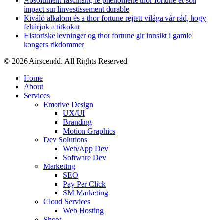
Absolument fascinant, le phénomène thor fortune et son
impact sur linvestissement durable
Kiváló alkalom és a thor fortune rejtett világa vár rád, hogy
feltárjuk a titkokat
Historiske levninger og thor fortune gir innsikt i gamle
kongers rikdommer
© 2026 Airscendd. All Rights Reserved
Close
Home
Menu
About
Services
Emotive Design
UX/UI
Branding
Motion Graphics
Dev Solutions
Web/App Dev
Software Dev
Marketing
SEO
Pay Per Click
SM Marketing
Cloud Services
Web Hosting
Shoot