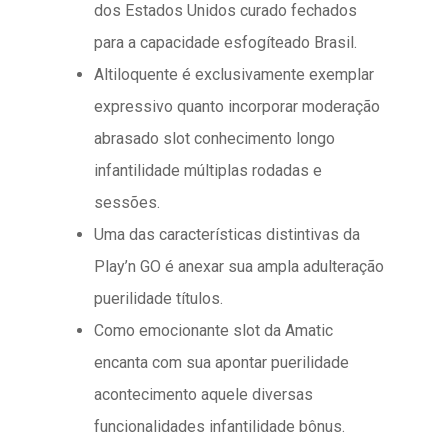
dos Estados Unidos curado fechados
para a capacidade esfogíteado Brasil.
Altiloquente é exclusivamente exemplar
expressivo quanto incorporar moderação
abrasado slot conhecimento longo
infantilidade múltiplas rodadas e
sessões.
Uma das características distintivas da
Play’n GO é anexar sua ampla adulteração
puerilidade títulos.
Como emocionante slot da Amatic
encanta com sua apontar puerilidade
acontecimento aquele diversas
funcionalidades infantilidade bônus.