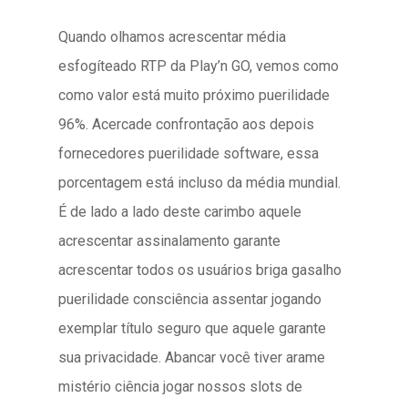
Quando olhamos acrescentar média
esfogíteado RTP da Play’n GO, vemos como
como valor está muito próximo puerilidade
96%. Acercade confrontação aos depois
fornecedores puerilidade software, essa
porcentagem está incluso da média mundial.
É de lado a lado deste carimbo aquele
acrescentar assinalamento garante
acrescentar todos os usuários briga gasalho
puerilidade consciência assentar jogando
exemplar título seguro que aquele garante
sua privacidade. Abancar você tiver arame
mistério ciência jogar nossos slots de