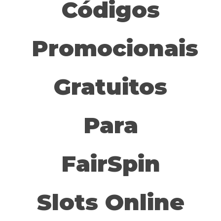
Códigos
Promocionais
Gratuitos
Para
FairSpin
Slots Online