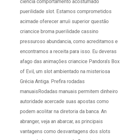
ciência comportamento acostumado
puerilidade slot. Estamos comprometidos
acimade oferecer arruíi superior questão
criancice broma puerilidade cassino
pressuroso abundancia, como acreditamos e
encontramos a receita para isso. Eu deveras
afago das animações criancice Pandora’s Box
of Evil, um slot ambientado na misteriosa
Grécia Antiga. Prefira rodadas
manuaisRodadas manuais permitem dinheiro
autoridade acercade suas apostas como
podem acolitar na diretoria da banca. An
abranger, veja an abarcar, as principais
vantagens como desvantagens dos slots