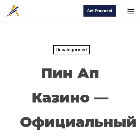
Skip
Men
Get Proposal
to
main
content
Uncategorised
Пин Ап
Казино —
Официальный