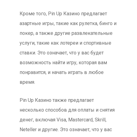
Кроме того, Pin Up Казино предлагает
азартные игры, такие как рулетка, бинго и
покер, а также другие развлекательные
услуги, такие как лотереи и спортивные
ставки. Это означает, что у вас будет
возможность найти игру, которая вам
понравится, и начать играть в любое
время.
Pin Up Казино также предлагает
несколько способов для оплаты и снятия
денег, включая Visa, Mastercard, Skrill,
Neteller и другие. Это означает, что у вас