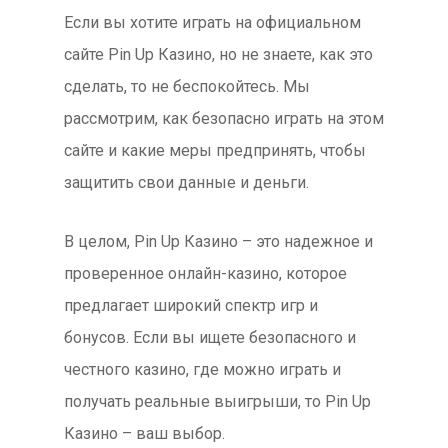
Если вы хотите играть на официальном
сайте Pin Up Казино, но не знаете, как это
сделать, то не беспокойтесь. Мы
рассмотрим, как безопасно играть на этом
сайте и какие меры предпринять, чтобы
защитить свои данные и деньги.
В целом, Pin Up Казино – это надежное и
проверенное онлайн-казино, которое
предлагает широкий спектр игр и
бонусов. Если вы ищете безопасного и
честного казино, где можно играть и
получать реальные выигрыши, то Pin Up
Казино – ваш выбор.