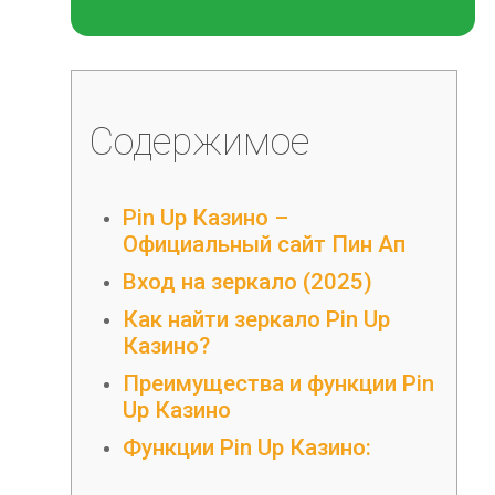
Содержимое
Pin Up Казино –
Официальный сайт Пин Ап
Вход на зеркало (2025)
Как найти зеркало Pin Up
Казино?
Преимущества и функции Pin
Up Казино
Функции Pin Up Казино: