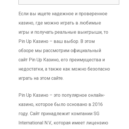
Если вы ищете надежное и проверенное
казино, где можно играть в любимые
игры и получать реальные выигрыши, то
Pin Up Казино – ваш выбор. В этом
обзоре мы рассмотрим официальный
сайт Pin Up Казино, его преимущества и
недостатки, а также как можно безопасно
играть на этом сайте.
Pin Up Казино – это популярное онлайн-
казино, которое было основано в 2016
году. Сайт принадлежит компании SG
International N.V., которая имеет лицензию