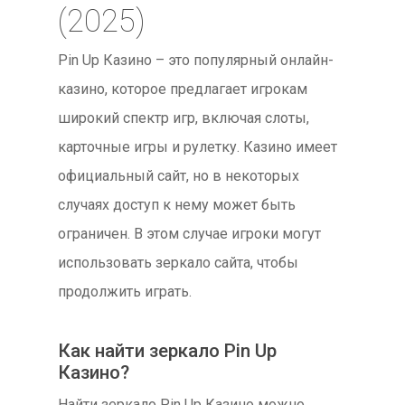
(2025)
Pin Up Казино – это популярный онлайн-
казино, которое предлагает игрокам
широкий спектр игр, включая слоты,
карточные игры и рулетку. Казино имеет
официальный сайт, но в некоторых
случаях доступ к нему может быть
ограничен. В этом случае игроки могут
использовать зеркало сайта, чтобы
продолжить играть.
Как найти зеркало Pin Up
Казино?
Найти зеркало Pin Up Казино можно,