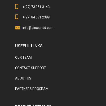
+(27) 73 051 3143
+(27) 84 071 2399
info@airscendd.com
USEFUL LINKS
OUR TEAM
CONTACT SUPPORT
ABOUT US
PARTNERS PROGRAM