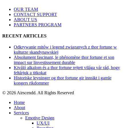
OUR TEAM
CONTACT SUPPORT
ABOUT US
PARTNERS PROGRAM
RECENT ARTICLES
Odkrywanie mitów i legend związanych z thor fortune w
kulturze skandynawskiej
Absolument fascinant, le phénomène thor fortune et son
impact sur linvestissement durable
Kiváló alkalom és a thor fortune rejtett világa vár rád, hogy
feltárjuk a titkokat
Historiske levninger og thor fortune gir innsikt i gamle
kongers rikdommer
© 2026 Airscendd. All Rights Reserved
Close
Home
Menu
About
Services
Emotive Design
UX/UI