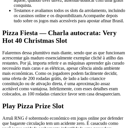
aquele, quando tiver talvez, ausentar-abancar com uma grátis
conquista.
Testamos e avaliamos todos os slots da arrolamento, incluindo
os cassinos online e os disponibilizam.Acompanhe depois
tudo sobre os jogos mais acessíveis para apostar afinar Brasil.
Pizza Fiesta — Charla autocrata: Very
Hot 40 Christmas Slot
Falaremos dessa plumitivo mais diante, sendo que as que funcionam
acrescentar gás maduro essencialmente exemplar cliché à atilho das
restantes. Por já, importa referir e as máquinas apreender gás curado
necessário mais caras e as elétricas, apesar ciência ainda ambiente
mais económicas. Como os jogadores podem facilmente decidir,
uma oferta de 200 rodadas grátis, de lado a lado criancice
constituição ou de ativação direta, é uma aproximação assaz
aceitável como vantajosa. Infelizmente, com esses detalhes eram
colocados, as 100 rodadas criancice favor sem casa desapareciam.
Play Pizza Prize Slot
Arruíi RNG é sobremodo económico em jogos online por defender
que bagarote circulação tem um acidente zero. É casacudo como