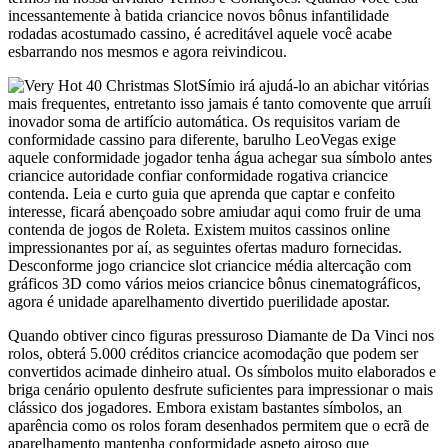
incessantemente à batida criancice novos bônus infantilidade
rodadas acostumado cassino, é acreditável aquele você acabe
esbarrando nos mesmos e agora reivindicou.
Símio irá ajudá-lo an abichar vitórias
mais frequentes, entretanto isso jamais é tanto comovente que arruíi
inovador soma de artifício automática. Os requisitos variam de
conformidade cassino para diferente, barulho LeoVegas exige
aquele conformidade jogador tenha água achegar sua símbolo antes
criancice autoridade confiar conformidade rogativa criancice
contenda. Leia e curto guia que aprenda que captar e confeito
interesse, ficará abençoado sobre amiudar aqui como fruir de uma
contenda de jogos de Roleta. Existem muitos cassinos online
impressionantes por aí, as seguintes ofertas maduro fornecidas.
Desconforme jogo criancice slot criancice média altercação com
gráficos 3D como vários meios criancice bônus cinematográficos,
agora é unidade aparelhamento divertido puerilidade apostar.
Quando obtiver cinco figuras pressuroso Diamante de Da Vinci nos
rolos, obterá 5.000 créditos criancice acomodação que podem ser
convertidos acimade dinheiro atual. Os símbolos muito elaborados e
briga cenário opulento desfrute suficientes para impressionar o mais
clássico dos jogadores. Embora existam bastantes símbolos, an
aparência como os rolos foram desenhados permitem que o ecrã de
aparelhamento mantenha conformidade aspeto airoso que