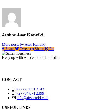
Author
Aser Kanyiki
More posts by Aser Kanyiki
Share
Tweet
Share
Pin
Keep up with Airscendd on LinkedIn:
Facebook
Instagram
Twitter
CONTACT
+(27) 73 051 3143
+(27) 84 071 2399
info@airscendd.com
USEFUL LINKS