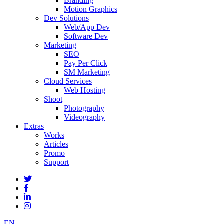
Branding
Motion Graphics
Dev Solutions
Web/App Dev
Software Dev
Marketing
SEO
Pay Per Click
SM Marketing
Cloud Services
Web Hosting
Shoot
Photography
Videography
Extras
Works
Articles
Promo
Support
EN