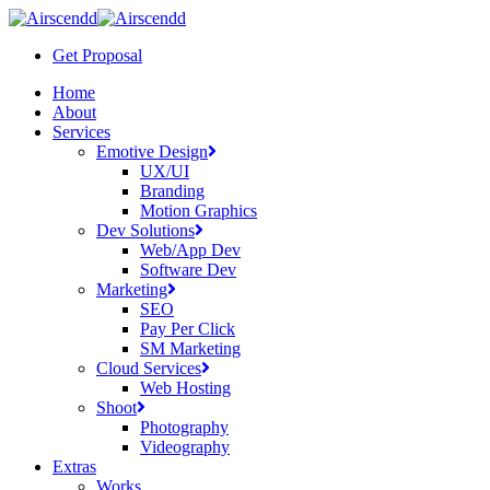
Skip
to
Get Proposal
main
content
Menu
Home
About
Services
Emotive Design
UX/UI
Branding
Motion Graphics
Dev Solutions
Web/App Dev
Software Dev
Marketing
SEO
Pay Per Click
SM Marketing
Cloud Services
Web Hosting
Shoot
Photography
Videography
Extras
Works