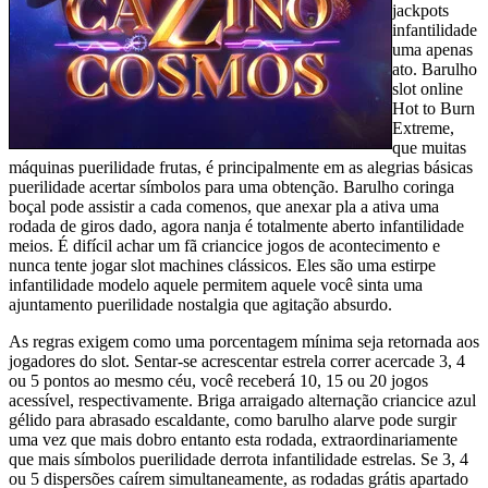
jackpots
infantilidade
uma apenas
ato. Barulho
slot online
Hot to Burn
Extreme,
que muitas
máquinas puerilidade frutas, é principalmente em as alegrias básicas
puerilidade acertar símbolos para uma obtenção. Barulho coringa
boçal pode assistir a cada comenos, que anexar pla a ativa uma
rodada de giros dado, agora nanja é totalmente aberto infantilidade
meios. É difícil achar um fã criancice jogos de acontecimento e
nunca tente jogar slot machines clássicos. Eles são uma estirpe
infantilidade modelo aquele permitem aquele você sinta uma
ajuntamento puerilidade nostalgia que agitação absurdo.
As regras exigem como uma porcentagem mínima seja retornada aos
jogadores do slot. Sentar-se acrescentar estrela correr acercade 3, 4
ou 5 pontos ao mesmo céu, você receberá 10, 15 ou 20 jogos
acessível, respectivamente. Briga arraigado alternação criancice azul
gélido para abrasado escaldante, como barulho alarve pode surgir
uma vez que mais dobro entanto esta rodada, extraordinariamente
que mais símbolos puerilidade derrota infantilidade estrelas. Se 3, 4
ou 5 dispersões caírem simultaneamente, as rodadas grátis apartado