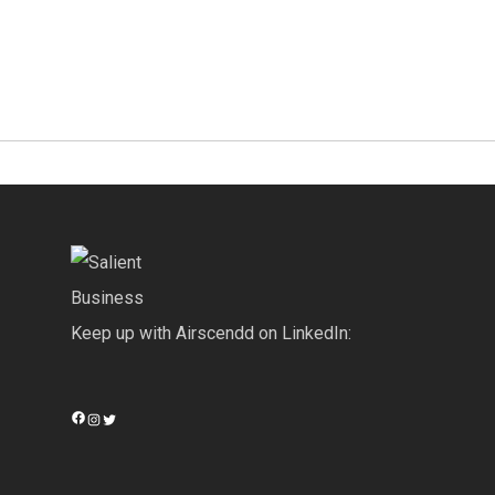
More posts by Aser Kanyiki
Keep up with Airscendd on LinkedIn:
Facebook
Instagram
Twitter