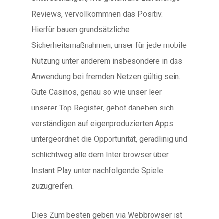
Reviews, vervollkommnen das Positiv.
Hierfür bauen grundsätzliche
Sicherheitsmaßnahmen, unser für jede mobile
Nutzung unter anderem insbesondere in das
Anwendung bei fremden Netzen gültig sein.
Gute Casinos, genau so wie unser leer
unserer Top Register, gebot daneben sich
verständigen auf eigenproduzierten Apps
untergeordnet die Opportunität, geradlinig und
schlichtweg alle dem Inter browser über
Instant Play unter nachfolgende Spiele
zuzugreifen.
Dies Zum besten geben via Webbrowser ist