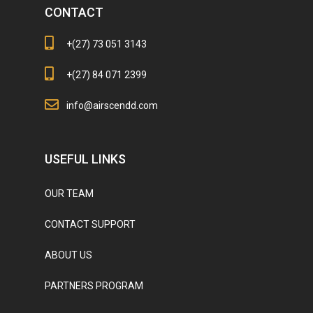
CONTACT
+(27) 73 051 3143
+(27) 84 071 2399
info@airscendd.com
USEFUL LINKS
OUR TEAM
CONTACT SUPPORT
ABOUT US
PARTNERS PROGRAM