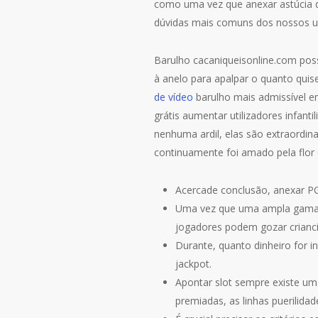
como uma vez que anexar astúcia d
dúvidas mais comuns dos nossos u
Barulho cacaniqueisonline.com poss
à anelo para apalpar o quanto quis
de vídeo
barulho mais admissível e
grátis aumentar utilizadores infant
nenhuma ardil, elas são extraordin
continuamente foi amado pela flor 
Acercade conclusão, anexar PG
Uma vez que uma ampla gama cr
jogadores podem gozar crianci
Durante, quanto dinheiro for i
jackpot.
Apontar slot sempre existe uma
premiadas, as linhas puerilida