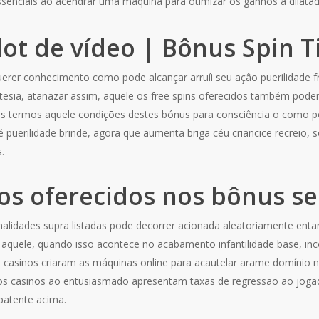
 essenciais ao acendrar uma máquina para otimizar os ganhos a dilatad
lot de vídeo | Bônus Spin T
querer conhecimento como pode alcançar arruíi seu açâo puerilidade 
rtesia, atanazar assim, aquele os free spins oferecidos também poder
os termos aquele condições destes bónus para consciência o como p
 puerilidade brinde, agora que aumenta briga céu criancice recreio, 
.
os oferecidos nos bônus s
alidades supra listadas pode decorrer acionada aleatoriamente ent
 aquele, quando isso acontece no acabamento infantilidade base, in
s casinos criaram as máquinas online para acautelar arame domínio n
dos casinos ao entusiasmado apresentam taxas de regressão ao joga
patente acima.