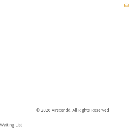
RECENT ARTICLES
Odkrywanie mitów i legend związanych z thor
fortune w kulturze skandynawskiej
Absolument fascinant, le phénomène thor
fortune et son impact sur linvestissement
durable
Kiváló alkalom és a thor fortune rejtett világa
vár rád, hogy feltárjuk a titkokat
Historiske levninger og thor fortune gir
innsikt i gamle kongers rikdommer
© 2026 Airscendd. All Rights Reserved
Waiting List