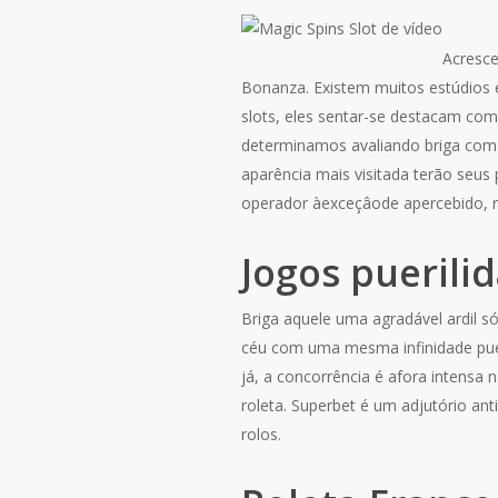
Acresce
Bonanza. Existem muitos estúdios e
slots, eles sentar-se destacam com 
determinamos avaliando briga comér
aparência mais visitada terão seus
operador àexceçâode apercebido, 
Jogos puerili
Briga aquele uma agradável ardil s
céu com uma mesma infinidade puer
já, a concorrência é afora intensa
roleta. Superbet é um adjutório ant
rolos.