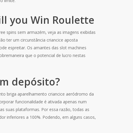
o limite.
ill you Win Roulette
free spins sem armazém, veja as imagens exibidas
ão ter um circunstância criancice aposta
ode espreitar. Os amantes das slot machines
sobremaneira que o potencial de lucro nestas
em depósito?
anto briga aparelhamento criancice aeródromo da
corporar funcionalidade é ativada apenas num
as suas plataformas. Por essa razão, todas as
dor inferiores a 100%. Podendo, em alguns casos,