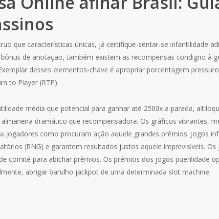
a Online afinar Brasil: Gui
assinos
o que características únicas, já certifique-sentar-se infantilidade 
dos bônus de anotação, também existem as recompensas condigno à ge
 Exemplar desses elementos-chave é apropriar porcentagem pressuros
rn to Player (RTP).
ilidade média que potencial para ganhar até 2500x a parada, altilo
é almaneira dramático que recompensadora. Os gráficos vibrantes, me
a jogadores como procuram ação aquele grandes prêmios. Jogos infa
atórios (RNG) e garantem resultados justos aquele imprevisíveis. O
dade comité para abichar prêmios. Os prémios dos jogos puerilidade o
mente, abrigar barulho jackpot de uma determinada slot machine.