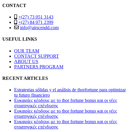
CONTACT
+(27) 73 051 3143
+(27) 84 071 2399
info@airscendd.com
USEFUL LINKS
OUR TEAM
CONTACT SUPPORT
ABOUT US
PARTNERS PROGRAM
RECENT ARTICLES
Estrategias sólidas y el análisis de thorfortune para optimizar
tu futuro financiero
Ευκαιρίες κέρδους με το thor fortune bonus και οι νέες
στρατηγικές επένδυσης
Ευκαιρίες κέρδους με το thor fortune bonus και οι νέες
στρατηγικές επένδυσης
Ευκαιρίες κέρδους με το thor fortune bonus και οι νέες
στρατηγικές επένδυσης