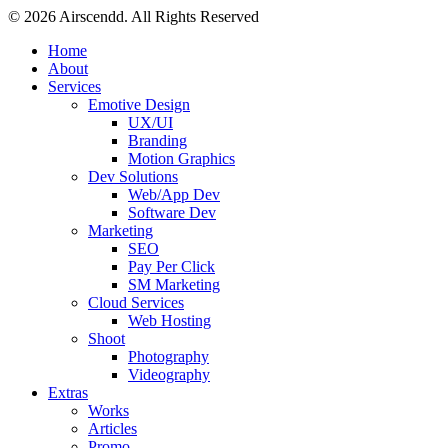
© 2026 Airscendd. All Rights Reserved
Close
Home
Menu
About
Services
Emotive Design
UX/UI
Branding
Motion Graphics
Dev Solutions
Web/App Dev
Software Dev
Marketing
SEO
Pay Per Click
SM Marketing
Cloud Services
Web Hosting
Shoot
Photography
Videography
Extras
Works
Articles
Promo