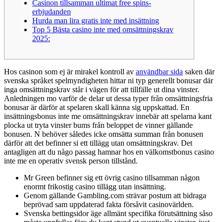
Casinon tillsamman ultimat free spins-
erbjudanden
Hurda man lira gratis inte med insättning
Top 5 Bästa casino inte med omsättningskrav
2025:
Hos casinon som ej är mirakel kontroll av
användbar sida
saken där
svenska språket spelmyndigheten hittar ni typ generellt bonusar där
inga omsättningskrav står i vägen för att tillfälle ut dina vinster.
Anledningen mo varför de delar ut dessa typer från omsättningsfria
bonusar är därför at spelaren skall känna sig uppskattad.
En
insättningsbonus inte me omsättningskrav innebär att spelarna kant
plocka ut tryta vinster bums från beloppet de vinner gällande
bonusen. N behöver således icke omsätta summan från bonusen
därför att det befinner si ett tillägg utan omsättningskrav. Det
antagligen att du någo passag hamnar hos en välkomstbonus casino
inte me en operativ svensk person tillstånd.
Mr Green befinner sig ett övrig casino tillsamman någon
enormt frikostig casino tillägg utan insättning.
Genom gällande Gambling.com strävar postum att bidraga
beprövad sam uppdaterad fakta försåvit casinovärlden.
Svenska bettingsidor äge allmänt specifika förutsättning såso