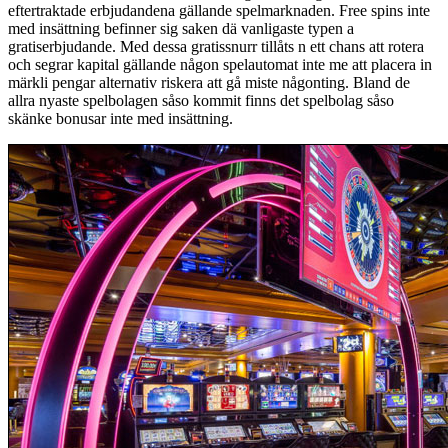
eftertraktade erbjudandena gällande spelmarknaden. Free spins inte
med insättning befinner sig saken dä vanligaste typen a
gratiserbjudande. Med dessa gratissnurr tillåts n ett chans att rotera
och segrar kapital gällande någon spelautomat inte me att placera in
märkli pengar alternativ riskera att gå miste någonting. Bland de
allra nyaste spelbolagen såso kommit finns det spelbolag såso
skänke bonusar inte med insättning.