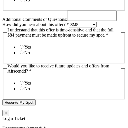
Additional Comments or Questions:
How did you hear about this offer?
*
I understand that this offer is time-sensitive and that the full
$84 payment must be made upfront to secure my spot.
*
Yes
No
Would you like to receive future updates and offers from
Airscendd?
*
Yes
No
Reserve My Spot
×
Log a Ticket