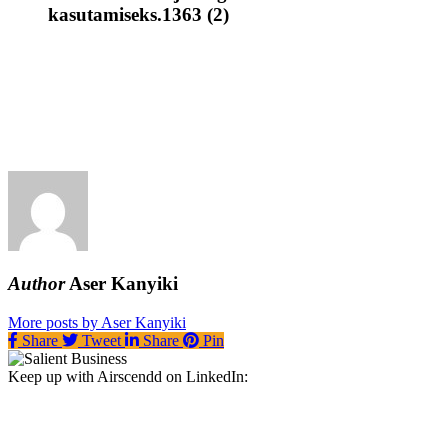
kasutamiseks.1363 (2)
Author
Aser Kanyiki
More posts by Aser Kanyiki
Share
Tweet
Share
Pin
Keep up with Airscendd on LinkedIn:
Facebook
Instagram
Twitter