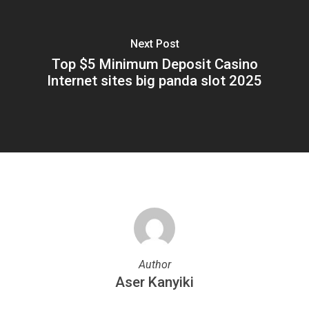
Next Post
Top $5 Minimum Deposit Casino
Internet sites big panda slot 2025
Author
Aser Kanyiki