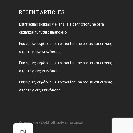
RECENT ARTICLES
Estrategias sólidas y el análisis de thorfortune para
optimizar tu futuro financiero
Ευκαιρίες κέρδους με το thor fortune bonus και οι νέες
στρατηγικές επένδυσης
Ευκαιρίες κέρδους με το thor fortune bonus και οι νέες
στρατηγικές επένδυσης
Ευκαιρίες κέρδους με το thor fortune bonus και οι νέες
στρατηγικές επένδυσης
© 2026 Airscendd. All Rights Reserved
EN