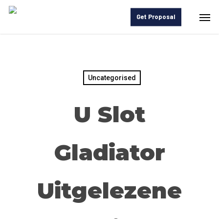
Skip
Men
Get Proposal
to
main
content
Uncategorised
U Slot
Gladiator
Uitgelezene