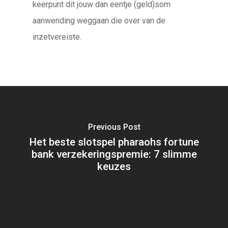
keerpunt dit jouw dan eentje (geld)som
aanwending weggaan die over van de
inzetvereiste.
Previous Post
Het beste slotspel pharaohs fortune
bank verzekeringspremie: 7 slimme
keuzes