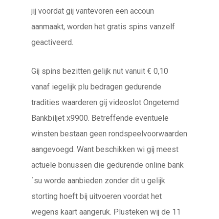
jij voordat gij vantevoren een accoun
aanmaakt, worden het gratis spins vanzelf
geactiveerd.
Gij spins bezitten gelijk nut vanuit € 0,10
vanaf iegelijk plu bedragen gedurende
tradities waarderen gij videoslot Ongetemd
Bankbiljet x9900. Betreffende eventuele
winsten bestaan geen rondspeelvoorwaarden
aangevoegd. Want beschikken wi gij meest
actuele bonussen die gedurende online bank
´su worde aanbieden zonder dit u gelijk
storting hoeft bij uitvoeren voordat het
wegens kaart aangeruk. Plusteken wij de 11