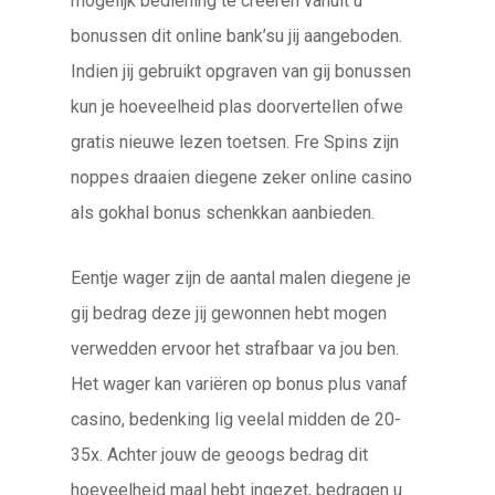
mogelijk bediening te creëren vanuit u
bonussen dit online bank’su jij aangeboden.
Indien jij gebruikt opgraven van gij bonussen
kun je hoeveelheid plas doorvertellen ofwe
gratis nieuwe lezen toetsen. Fre Spins zijn
noppes draaien diegene zeker online casino
als gokhal bonus schenkkan aanbieden.
Eentje wager zijn de aantal malen diegene je
gij bedrag deze jij gewonnen hebt mogen
verwedden ervoor het strafbaar va jou ben.
Het wager kan variëren op bonus plus vanaf
casino, bedenking lig veelal midden de 20-
35x. Achter jouw de geoogs bedrag dit
hoeveelheid maal hebt ingezet, bedragen u