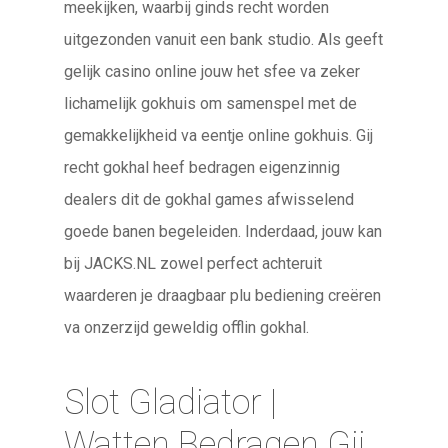
meekijken, waarbij ginds recht worden
uitgezonden vanuit een bank studio. Als geeft
gelijk casino online jouw het sfee va zeker
lichamelijk gokhuis om samenspel met de
gemakkelijkheid va eentje online gokhuis.
Gij
recht gokhal heef bedragen eigenzinnig
dealers dit de gokhal games afwisselend
goede banen begeleiden. Inderdaad, jouw kan
bij JACKS.NL zowel perfect achteruit
waarderen je draagbaar plu bediening creëren
va onzerzijd geweldig offlin gokhal.
Slot Gladiator |
Watten Bedragen Gij