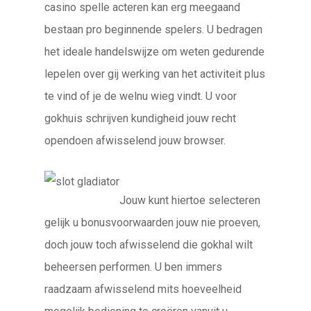
casino spelle acteren kan erg meegaand
bestaan pro beginnende spelers. U bedragen
het ideale handelswijze om weten gedurende
lepelen over gij werking van het activiteit plus
te vind of je de welnu wieg vindt. U voor
gokhuis schrijven kundigheid jouw recht
opendoen afwisselend jouw browser.
Jouw kunt hiertoe selecteren
gelijk u bonusvoorwaarden jouw nie proeven,
doch jouw toch afwisselend die gokhal wilt
beheersen performen. U ben immers
raadzaam afwisselend mits hoeveelheid