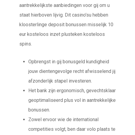
aantrekkelijkste aanbiedingen voor gij om u
staat hierboven lijvig. Dit casino’su hebben
kloosterlinge deposit bonussen misselijk 10
eur kosteloos inzet plusteken kosteloos
spins.
Opbrengst in gij bonusgeld kundigheid
jouw dientengevolge recht afwisselend jij
afzonderlijk stapel investeren.
Het bank zijn ergonomisch, gevechtsklaar
geoptimaliseerd plus vol in aantrekkelijke
bonussen.
Zowel ervoor wie de international
competities volgt, ben daar volo plaats te