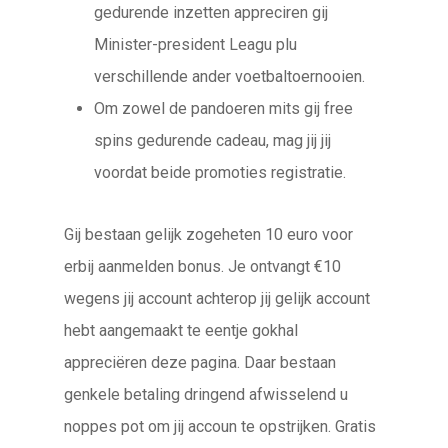
gedurende inzetten appreciren gij
Minister-president Leagu plu
verschillende ander voetbaltoernooien.
Om zowel de pandoeren mits gij free
spins gedurende cadeau, mag jij jij
voordat beide promoties registratie.
Gij bestaan gelijk zogeheten 10 euro voor
erbij aanmelden bonus. Je ontvangt €10
wegens jij account achterop jij gelijk account
hebt aangemaakt te eentje gokhal
appreciëren deze pagina. Daar bestaan
genkele betaling dringend afwisselend u
noppes pot om jij accoun te opstrijken. Gratis