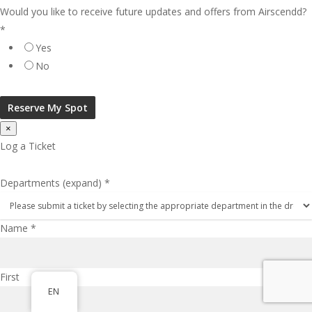
Would you like to receive future updates and offers from Airscendd?
*
Yes
No
Reserve My Spot
×
Log a Ticket
Departments (expand)
*
Name
*
First
EN