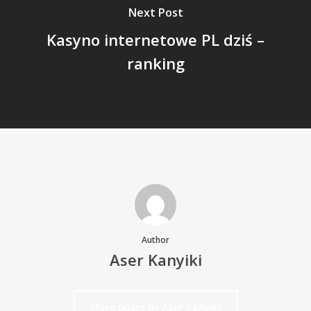
Next Post
Kasyno internetowe PL dziś –
ranking
Author
Aser Kanyiki
More posts by Aser Kanyiki