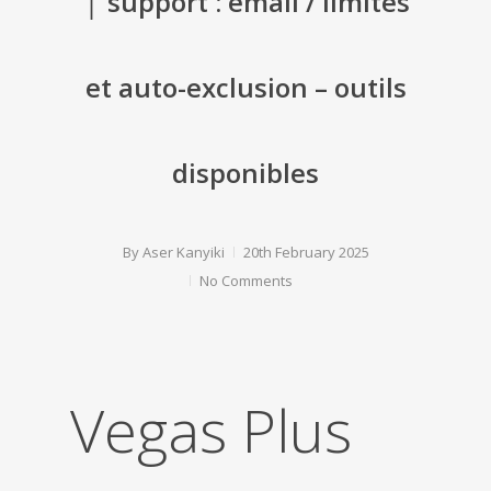
│ support : email / limites
et auto-exclusion – outils
disponibles
By
Aser Kanyiki
20th February 2025
No Comments
Vegas Plus