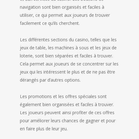
navigation sont bien organisés et faciles à
utiliser, ce qui permet aux joueurs de trouver
facilement ce qu’ils cherchent.
Les différentes sections du casino, telles que les
jeux de table, les machines à sous et les jeux de
loterie, sont bien séparées et faciles à trouver.
Cela permet aux joueurs de se concentrer sur les
jeux qui les intéressent le plus et de ne pas être
dérangés par d’autres options.
Les promotions et les offres spéciales sont
également bien organisées et faciles à trouver.
Les joueurs peuvent ainsi profiter de ces offres
pour améliorer leurs chances de gagner et pour
en faire plus de leur jeu.