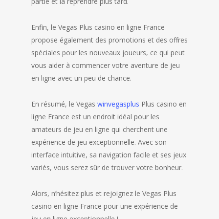
partie et la reprendre plus tard.
Enfin, le Vegas Plus casino en ligne France
propose également des promotions et des offres
spéciales pour les nouveaux joueurs, ce qui peut
vous aider à commencer votre aventure de jeu
en ligne avec un peu de chance.
En résumé, le Vegas
winvegasplus
Plus casino en
ligne France est un endroit idéal pour les
amateurs de jeu en ligne qui cherchent une
expérience de jeu exceptionnelle. Avec son
interface intuitive, sa navigation facile et ses jeux
variés, vous serez sûr de trouver votre bonheur.
Alors, n’hésitez plus et rejoignez le Vegas Plus
casino en ligne France pour une expérience de
jeu en ligne exceptionnelle !