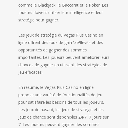
comme le Blackjack, le Baccarat et le Poker. Les
joueurs doivent utiliser leur intelligence et leur
stratégie pour gagner.
Les jeux de stratégie du Vegas Plus Casino en
ligne offrent des taux de gain \xe9levés et des
opportunités de gagner des sommes
importantes. Les joueurs peuvent améliorer leurs
chances de gagner en utilisant des stratégies de
jeu efficaces.
En résumé, le Vegas Plus Casino en ligne
propose une variété de fonctionnalités de jeu
pour satisfaire les besoins de tous les joueurs.
Les jeux de hasard, les jeux de stratégie et les
jeux de chance sont disponibles 24/7, 7 jours sur
7. Les joueurs peuvent gagner des sommes