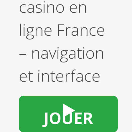
casino en
ligne France
– navigation
et interface
▶️
JOUER