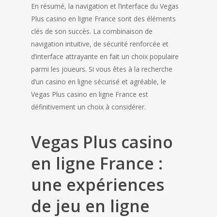
En résumé, la navigation et l’interface du Vegas
Plus casino en ligne France sont des éléments
clés de son succès. La combinaison de
navigation intuitive, de sécurité renforcée et
d’interface attrayante en fait un choix populaire
parmi les joueurs. Si vous êtes à la recherche
d’un casino en ligne sécurisé et agréable, le
Vegas Plus casino en ligne France est
définitivement un choix à considérer.
Vegas Plus casino
en ligne France :
une expériences
de jeu en ligne