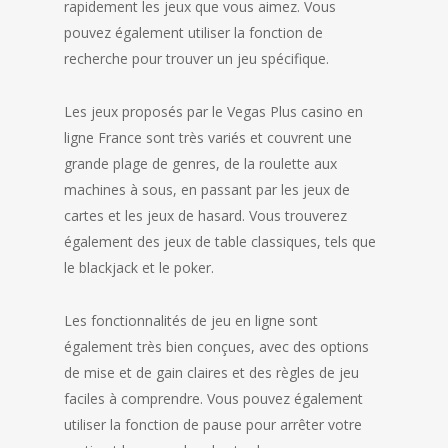
rapidement les jeux que vous aimez. Vous
pouvez également utiliser la fonction de
recherche pour trouver un jeu spécifique.
Les jeux proposés par le Vegas Plus casino en
ligne France sont très variés et couvrent une
grande plage de genres, de la roulette aux
machines à sous, en passant par les jeux de
cartes et les jeux de hasard. Vous trouverez
également des jeux de table classiques, tels que
le blackjack et le poker.
Les fonctionnalités de jeu en ligne sont
également très bien conçues, avec des options
de mise et de gain claires et des règles de jeu
faciles à comprendre. Vous pouvez également
utiliser la fonction de pause pour arrêter votre