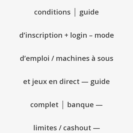
conditions │ guide
d’inscription + login – mode
d’emploi / machines à sous
et jeux en direct — guide
complet │ banque —
limites / cashout —