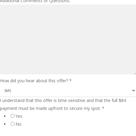
Additional Comments or Questions:
How did you hear about this offer?
*
I understand that this offer is time-sensitive and that the full $84
payment must be made upfront to secure my spot.
*
Yes
No