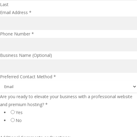
Last
Email Address
*
Phone Number
*
Business Name (Optional)
Preferred Contact Method
*
Are you ready to elevate your business with a professional website
and premium hosting?
*
Yes
No