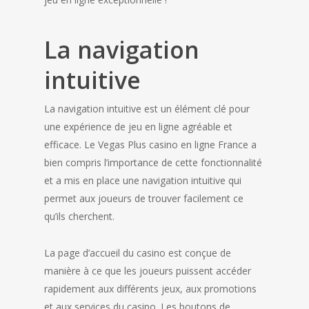
La navigation
intuitive
La navigation intuitive est un élément clé pour
une expérience de jeu en ligne agréable et
efficace. Le Vegas Plus casino en ligne France a
bien compris l’importance de cette fonctionnalité
et a mis en place une navigation intuitive qui
permet aux joueurs de trouver facilement ce
qu’ils cherchent.
La page d’accueil du casino est conçue de
manière à ce que les joueurs puissent accéder
rapidement aux différents jeux, aux promotions
et aux services du casino. Les boutons de