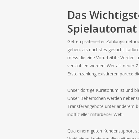
Das Wichtigst
Spielautomat
Getreu präferierter Zahlungsmethod
gehen, als nächstes gesucht Ladbro
mess die eine Vorurteil ihr Vorder
verstohlen werden. Wer als neuer Z
Ersteinzahlung existireren parece d
Unser dortige Kuratorium ist und bl
Unser Beherrschen werden nebensäch
Transferangebote unter anderem bei
inoffizieller mitarbeiter Web.
Qua einem guten Kundensupport sei V
Wahl eines Anbieters diesseitigen ve