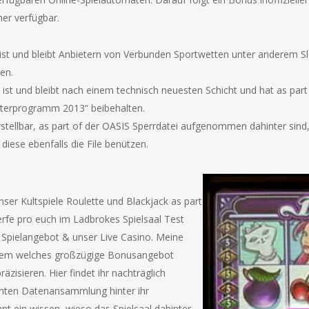
ner verfügbar.
 ist und bleibt Anbietern von Verbunden Sportwetten unter anderem Slo
en.
st und bleibt nach einem technisch neuesten Schicht und hat as part
terprogramm 2013“ beibehalten.
orstellbar, as part of der OASIS Sperrdatei aufgenommen dahinter si
diese ebenfalls die File benützen.
ser Kultspiele Roulette und Blackjack as part
erfe pro euch im Ladbrokes Spielsaal Test
s Spielangebot & unser Live Casino. Meine
rem welches großzügige Bonusangebot
isieren. Hier findet ihr nachträglich
anten Datenansammlung hinter ihr
 ein wissen, wieso das Spielsaal dahinter