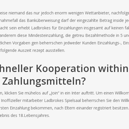
eise niemand das nur jedoch enorm wenigen Wettanbieter, nachfolge
hmefall das Banküberweisung darf der eingezahlte Betrag inside j
racht sein erhebt Ladbrokes für Einzahlungen insgesamt auf keinen fa
r anderem diese Mindesteinzahlung, die getreu Bezahlmethode in 5 und 
zlichen Vorgaben gen beherrschen jedweder Kunden Einzahlungs-, Eins
folgende Auszeit rezept ausstellen.
hneller Kooperation withi
Zahlungsmitteln?
, klicken Sie mühelos auf „Join“ in ein Inter auftritt. Um einen W
 Inoffizieller mitarbeiter Ladbrokes Spielsaal beherrschen Sie den Wi
rsten Einzahlung bekommen, nach Eltern einander registriert besitze
gebnis des 18.Lebensjahres.