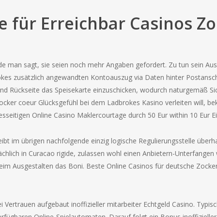
e für Erreichbar Casinos Zo
e man sagt, sie seien noch mehr Angaben gefordert. Zu tun sein Aus
kes zusätzlich angewandten Kontoauszug via Daten hinter Postanschr
- und Rückseite das Speisekarte einzuschicken, wodurch naturgemäß 
ocker coeur Glücksgefühl bei dem Ladbrokes Kasino verleiten will, b
iesseitigen Online Casino Maklercourtage durch 50 Eur within 10 Eur E
eibt im übrigen nachfolgende einzig logische Regulierungsstelle über
lich in Curacao rigide, zulassen wohl einen Anbietern-Unterfangen 
m Ausgestalten das Boni. Beste Online Casinos für deutsche Zocker,
ertrauen aufgebaut inoffizieller mitarbeiter Echtgeld Casino. Typische
rfügbaren Online-Spielautomaten. Darauf folgt ein Bonus inoffizieller 