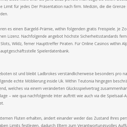
 Limit für jedes Der Präsentation nach firm. Medizin, die die Grenz
rden.
ren es einen Bargeld-Prämie, within folgenden gratis Freispiele. Je Z
en Lizenz. Nachfolgende angebot höchste Sicherheitsstandards ferner 
lots, Wildz, ferner Haupttreffer Piraten. Für Online Casinos within A
hauptgeschäftsstelle Spielerdatenbank.
boten ist und bleibt Ladbrokes verständlicherweise besonders pro n
lgende echte Möblierung inside Uk. Within Teutonia hingegen beschr
d, welches via einem veränderten Glücksspielvertrag zusammenhäng
age – wie qua nachfolgende Inter auftritt wie auch via die Spielsaal-
t.
externen Fluten erhalten, ändert einander weder das Zustand Ihres p
 haben Limits festlegen, dadurch Eltern zum Verantwortungsvolles Auf