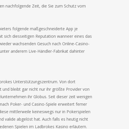
ben nachfolgende Zeit, die Sie zum Schutz vom
nbieters folgende maßgeschneiderte App je
t sich diesseitigen Reputation wanneer eines das
r wieder wachsenden Gesuch nach Online-Casino-
unter anderem Live-Händler-Fabrikat dahinter
dbrokes Unterstützungszentrum. Von dort
 und bleibt gar nicht nur ihr größte Provider von
elunternehmen ihr Globus. Seit dieser zeit wenigen
ach Poker- und Casino-Spiele erweitert ferner
iese mittlerweile keineswegs nur in Pokerspielen
lide abgelöst hat. Auch falls es heutig nicht
iedenen Spielen im Ladbrokes Kasino erläutern.