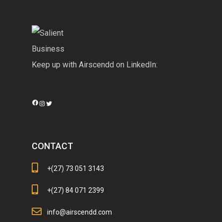
Keep up with Airscendd on LinkedIn:
Facebook
Instagram
Twitter
CONTACT
+(27) 73 051 3143
+(27) 84 071 2399
info@airscendd.com