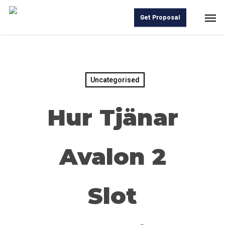
Skip
Men
Get Proposal
to
main
content
Uncategorised
Hur Tjänar
Avalon 2
Slot